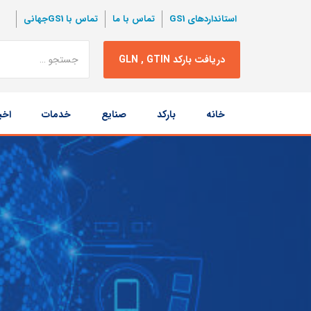
استانداردهای GS1
تماس با ما
تماس با GS1جهانی
نتبجه
دریافت بارکد GLN , GTIN
جستجو
پرش
خانه
بارکد
صنایع
خدمات
اخب
به
محتوا