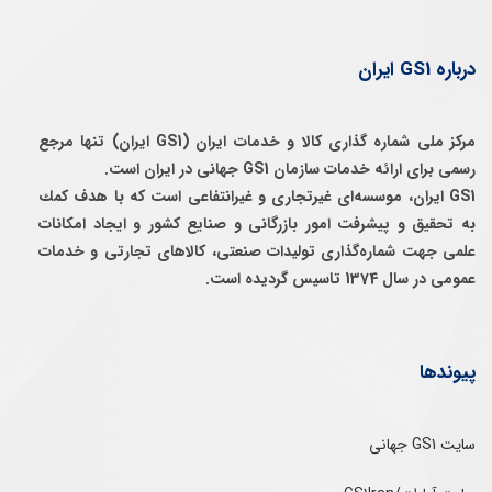
درباره GS1 ایران
مرکز ملی شماره گذاری کالا و خدمات ایران (GS1 ایران) تنها مرجع
رسمی برای ارائه خدمات سازمان GS1 جهانی در ایران است.
GS1 ایران، موسسه‌ای غيرتجاری و غيرانتفاعی است كه با هدف كمك
به تحقيق و پيشرفت امور بازرگانی و صنايع كشور و ايجاد امكانات
علمی جهت شماره‌گذاری توليدات صنعتی، كالاهای تجارتی و خدمات
عمومی در سال 1374 تاسيس گرديده است.
پیوندها
سایت GS1 جهانی