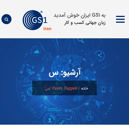
به GS1 ایران خوش آمدید
زبان جهانی كسب و كار
پرش
به
محتوا
آرشیو:
س
خانه
/
Posts Tagged "س"