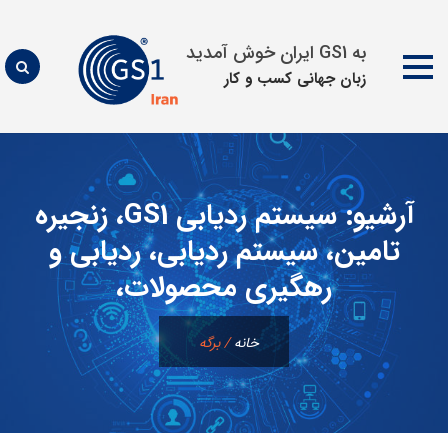
به GS1 ایران خوش آمدید
زبان جهانی كسب و كار
پرش
به
محتوا
آرشیو:
سیستم ردیابی GS1، زنجیره
تامین، سیستم ردیابی، ردیابی و
رهگیری محصولات،
خانه
/
برگه