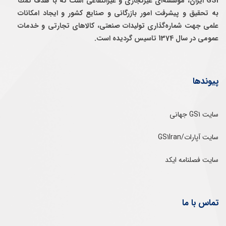
GS1 ایران، موسسه‌ای غيرتجاری و غيرانتفاعی است كه با هدف كمك
به تحقيق و پيشرفت امور بازرگانی و صنايع كشور و ايجاد امكانات
علمی جهت شماره‌گذاری توليدات صنعتی، كالاهای تجارتی و خدمات
عمومی در سال 1374 تاسيس گرديده است.
پیوندها
سایت GS1 جهانی
سایت آپارات/GS1Iran
سایت فصلنامه ایکد
تماس با ما