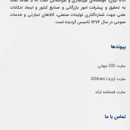
GS1 ایران، موسسه‌ای غيرتجاری و غيرانتفاعی است كه با هدف كمك
به تحقيق و پيشرفت امور بازرگانی و صنايع كشور و ايجاد امكانات
علمی جهت شماره‌گذاری توليدات صنعتی، كالاهای تجارتی و خدمات
عمومی در سال 1374 تاسيس گرديده است.
پیوندها
سایت GS1 جهانی
سایت آپارات/GS1Iran
سایت فصلنامه ایکد
تماس با ما