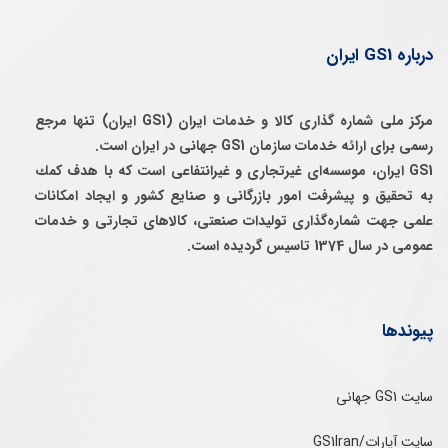
درباره GS1 ایران
مرکز ملی شماره گذاری کالا و خدمات ایران (GS1 ایران) تنها مرجع
رسمی برای ارائه خدمات سازمان GS1 جهانی در ایران است.
GS1 ایران، موسسه‌ای غيرتجاری و غيرانتفاعی است كه با هدف كمك
به تحقيق و پيشرفت امور بازرگانی و صنايع كشور و ايجاد امكانات
علمی جهت شماره‌گذاری توليدات صنعتی، كالاهای تجارتی و خدمات
عمومی در سال 1374 تاسيس گرديده است.
پیوندها
سایت GS1 جهانی
سایت آپارات/GS1Iran