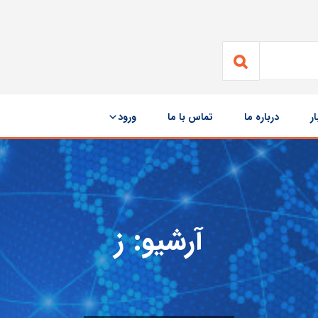
ار
درباره ما
تماس با ما
ورود
آرشیو:
ز