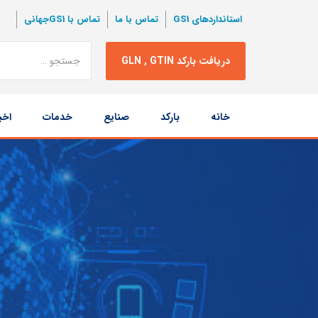
استانداردهای GS1
تماس با ما
تماس با GS1جهانی
نتبجه
دریافت بارکد GLN , GTIN
جستجو
پرش
خانه
بارکد
صنایع
خدمات
اخب
به
محتوا