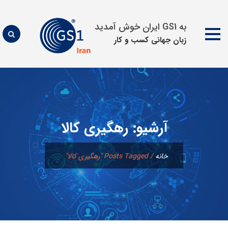
به GS1 ایران خوش آمدید
زبان جهانی كسب و كار
پرش
به
محتوا
آرشیو:
رهگیری کالا
خانه
/
Posts Tagged "رهگیری کالا"