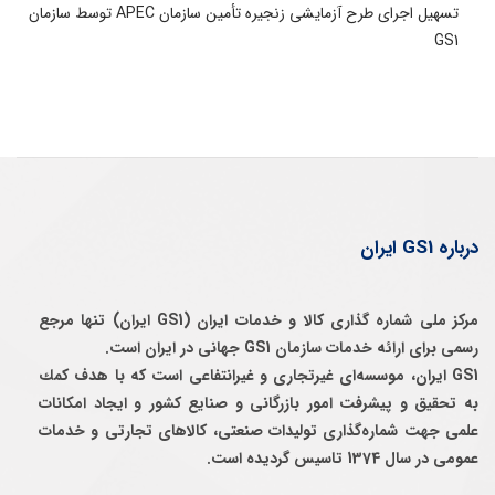
تسهیل اجرای طرح آزمایشی زنجیره تأمین سازمان APEC توسط سازمان
GS1
درباره GS1 ایران
مرکز ملی شماره گذاری کالا و خدمات ایران (GS1 ایران) تنها مرجع
رسمی برای ارائه خدمات سازمان GS1 جهانی در ایران است.
GS1 ایران، موسسه‌ای غيرتجاری و غيرانتفاعی است كه با هدف كمك
به تحقيق و پيشرفت امور بازرگانی و صنايع كشور و ايجاد امكانات
علمی جهت شماره‌گذاری توليدات صنعتی، كالاهای تجارتی و خدمات
عمومی در سال 1374 تاسيس گرديده است.