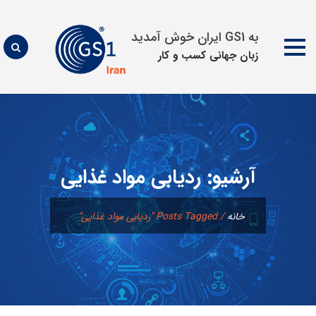
به GS1 ایران خوش آمدید
زبان جهانی كسب و كار
پرش
به
محتوا
آرشیو:
ردیابی مواد غذایی
خانه
/
Posts Tagged "ردیابی مواد غذایی"