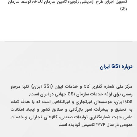
تسهیل اجرای طرح آزمایشی زنجیره تأمین سازمان APEC توسط سازمان
GS1
درباره GS1 ایران
مرکز ملی شماره گذاری کالا و خدمات ایران (GS1 ایران) تنها مرجع
رسمی برای ارائه خدمات سازمان GS1 جهانی در ایران است.
GS1 ایران، موسسه‌ای غيرتجاری و غيرانتفاعی است كه با هدف كمك
به تحقيق و پيشرفت امور بازرگانی و صنايع كشور و ايجاد امكانات
علمی جهت شماره‌گذاری توليدات صنعتی، كالاهای تجارتی و خدمات
عمومی در سال 1374 تاسيس گرديده است.