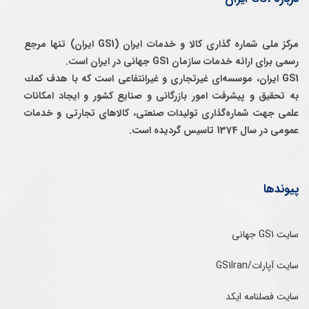
مرکز ملی شماره گذاری کالا و خدمات ایران (GS1 ایران) تنها مرجع
رسمی برای ارائه خدمات سازمان GS1 جهانی در ایران است.
GS1 ایران، موسسه‌ای غيرتجاری و غيرانتفاعی است كه با هدف كمك
به تحقيق و پيشرفت امور بازرگانی و صنايع كشور و ايجاد امكانات
علمی جهت شماره‌گذاری توليدات صنعتی، كالاهای تجارتی و خدمات
عمومی در سال 1374 تاسيس گرديده است.
پیوندها
سایت GS1 جهانی
سایت آپارات/GS1Iran
سایت فصلنامه ایکد