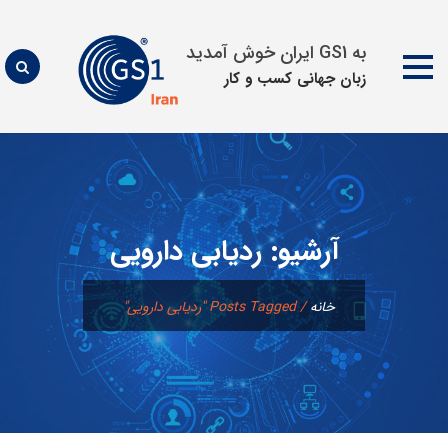
به GS1 ایران خوش آمدید
زبان جهانی كسب و كار
پرش
به
محتوا
آرشیو:
ردیابی دارویی
خانه
/
Posts Tagged "ردیابی دارویی"