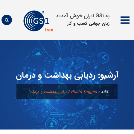
به GS1 ایران خوش آمدید
زبان جهانی كسب و كار
پرش
به
محتوا
آرشیو:
ردیابی بهداشت و درمان
خانه
/
Posts Tagged "ردیابی بهداشت و درمان"