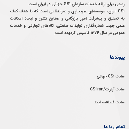
رسمی برای ارائه خدمات سازمان GS1 جهانی در ایران است.
GS1 ایران، موسسه‌ای غيرتجاری و غيرانتفاعی است كه با هدف كمك
به تحقيق و پيشرفت امور بازرگانی و صنايع كشور و ايجاد امكانات
علمی جهت شماره‌گذاری توليدات صنعتی، كالاهای تجارتی و خدمات
عمومی در سال 1374 تاسيس گرديده است.
پیوندها
سایت GS1 جهانی
سایت آپارات/GS1Iran
سایت فصلنامه ایکد
تماس با ما