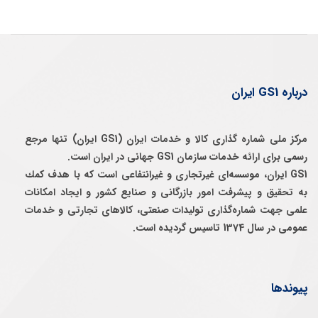
درباره GS1 ایران
مرکز ملی شماره گذاری کالا و خدمات ایران (GS1 ایران) تنها مرجع
رسمی برای ارائه خدمات سازمان GS1 جهانی در ایران است.
GS1 ایران، موسسه‌ای غيرتجاری و غيرانتفاعی است كه با هدف كمك
به تحقيق و پيشرفت امور بازرگانی و صنايع كشور و ايجاد امكانات
علمی جهت شماره‌گذاری توليدات صنعتی، كالاهای تجارتی و خدمات
عمومی در سال 1374 تاسيس گرديده است.
پیوندها