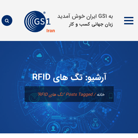
به GS1 ایران خوش آمدید
زبان جهانی كسب و كار
پرش
به
محتوا
آرشیو:
تگ های RFID
خانه
/
Posts Tagged "تگ های RFID"