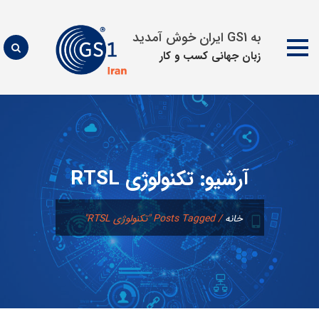
به GS1 ایران خوش آمدید
زبان جهانی كسب و كار
پرش
به
محتوا
آرشیو:
تکنولوژی RTSL
خانه
/
Posts Tagged "تکنولوژی RTSL"