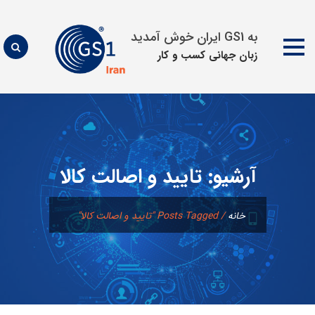
به GS1 ایران خوش آمدید
زبان جهانی كسب و كار
پرش
به
محتوا
آرشیو:
تایید و اصالت کالا
خانه
/
Posts Tagged "تایید و اصالت کالا"