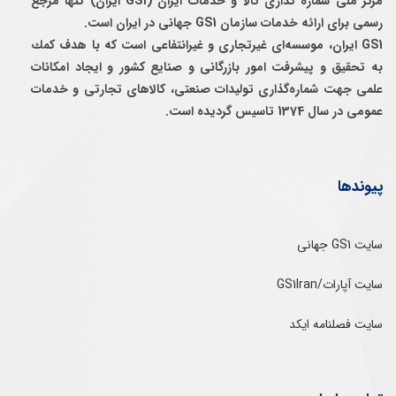
مرکز ملی شماره گذاری کالا و خدمات ایران (GS1 ایران) تنها مرجع
رسمی برای ارائه خدمات سازمان GS1 جهانی در ایران است.
GS1 ایران، موسسه‌ای غيرتجاری و غيرانتفاعی است كه با هدف كمك
به تحقيق و پيشرفت امور بازرگانی و صنايع كشور و ايجاد امكانات
علمی جهت شماره‌گذاری توليدات صنعتی، كالاهای تجارتی و خدمات
عمومی در سال 1374 تاسيس گرديده است.
پیوندها
سایت GS1 جهانی
سایت آپارات/GS1Iran
سایت فصلنامه ایکد