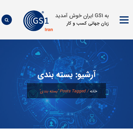
به GS1 ایران خوش آمدید
زبان جهانی كسب و كار
پرش
به
محتوا
آرشیو:
بسته بندی
خانه
/
Posts Tagged "بسته بندی"