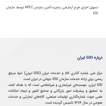
تسهیل اجرای طرح آزمایشی زنجیره تأمین سازمان APEC توسط سازمان
GS1
درباره GS1 ایران
مرکز ملی شماره گذاری کالا و خدمات ایران (GS1 ایران) تنها مرجع
رسمی برای ارائه خدمات سازمان GS1 جهانی در ایران است.
GS1 ایران، موسسه‌ای غيرتجاری و غيرانتفاعی است كه با هدف كمك
به تحقيق و پيشرفت امور بازرگانی و صنايع كشور و ايجاد امكانات
علمی جهت شماره‌گذاری توليدات صنعتی، كالاهای تجارتی و خدمات
عمومی در سال 1374 تاسيس گرديده است.