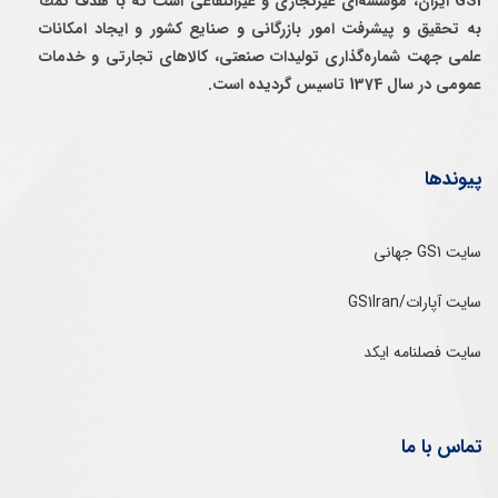
GS1 ایران، موسسه‌ای غيرتجاری و غيرانتفاعی است كه با هدف كمك
به تحقيق و پيشرفت امور بازرگانی و صنايع كشور و ايجاد امكانات
علمی جهت شماره‌گذاری توليدات صنعتی، كالاهای تجارتی و خدمات
عمومی در سال 1374 تاسيس گرديده است.
پیوندها
سایت GS1 جهانی
سایت آپارات/GS1Iran
سایت فصلنامه ایکد
تماس با ما