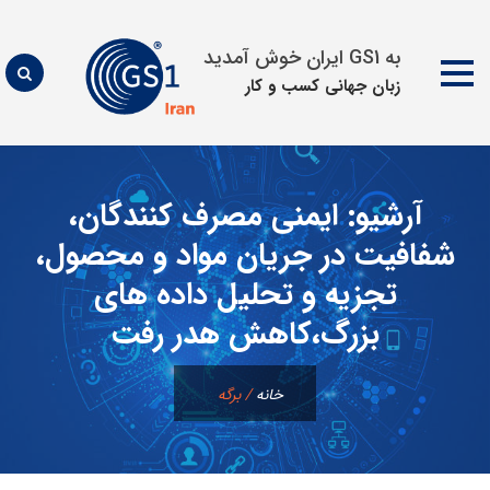
به GS1 ایران خوش آمدید
زبان جهانی كسب و كار
پرش
به
آرشیو:
ایمنی مصرف کنندگان،
محتوا
شفافیت در جریان مواد و محصول،
تجزیه و تحلیل داده های
بزرگ،کاهش هدر رفت
خانه
/
برگه