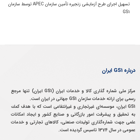
تسهیل اجرای طرح آزمایشی زنجیره تأمین سازمان APEC توسط سازمان
GS1
درباره GS1 ایران
مرکز ملی شماره گذاری کالا و خدمات ایران (GS1 ایران) تنها مرجع
رسمی برای ارائه خدمات سازمان GS1 جهانی در ایران است.
GS1 ایران، موسسه‌ای غيرتجاری و غيرانتفاعی است كه با هدف كمك
به تحقيق و پيشرفت امور بازرگانی و صنايع كشور و ايجاد امكانات
علمی جهت شماره‌گذاری توليدات صنعتی، كالاهای تجارتی و خدمات
عمومی در سال 1374 تاسيس گرديده است.