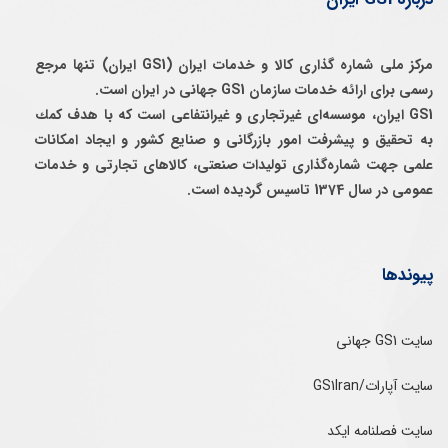
مرکز ملی شماره گذاری کالا و خدمات ایران (GS1 ایران) تنها مرجع
رسمی برای ارائه خدمات سازمان GS1 جهانی در ایران است.
GS1 ایران، موسسه‌ای غيرتجاری و غيرانتفاعی است كه با هدف كمك
به تحقيق و پيشرفت امور بازرگانی و صنايع كشور و ايجاد امكانات
علمی جهت شماره‌گذاری توليدات صنعتی، كالاهای تجارتی و خدمات
عمومی در سال 1374 تاسيس گرديده است.
پیوندها
سایت GS1 جهانی
سایت آپارات/GS1Iran
سایت فصلنامه ایکد