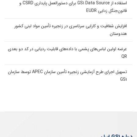
استفاده از GS1 Data Source برای دستورالعمل پایداری CSRD و
قانون‌جنگل زدایی EUDR
افزایش شفافیت و کارایی سرتاسری در زنجیره تأمین مواد لبنی کشور
هندوستان
عرضه اولین لباس‌های پشمی با داده‌های قابلیت ردیابی در کد دو بعدی
QR
تسهیل اجرای طرح آزمایشی زنجیره تأمین سازمان APEC توسط سازمان
GS1
درباره GS1 ایران