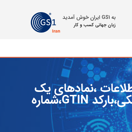
به GS1 ایران خوش آمدید
زبان جهانی كسب و كار
اطلاعات ،نمادهای یک
بعدی،نمادهای دوبعدی،بارکدهای دارای بار الکترونیکی،بارکد GTIN،شماره