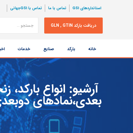
استانداردهای GS1
تماس با ما
تماس با GS1جهانی
نتبجه
دریافت بارکد GLN , GTIN
جستجو
پرش
خانه
بارکد
صنایع
خدمات
اخب
به
محتوا
آرشیو:
انواع بارکد، 