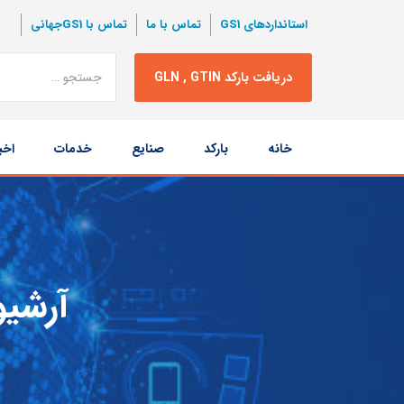
استانداردهای GS1
تماس با ما
تماس با GS1جهانی
نتبجه
دریافت بارکد GLN , GTIN
جستجو
پرش
خانه
بارکد
صنایع
خدمات
اخب
به
محتوا
آرشیو