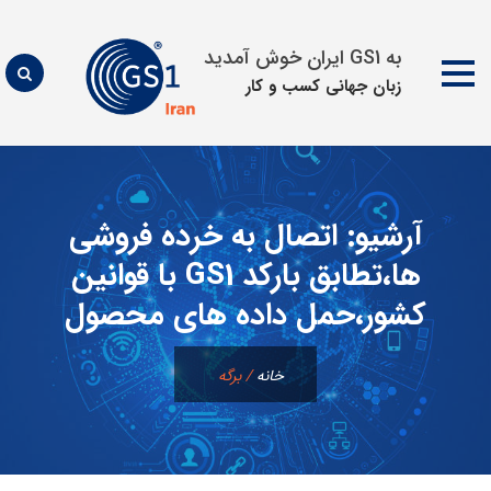
به GS1 ایران خوش آمدید
زبان جهانی كسب و كار
پرش
به
محتوا
آرشیو:
اتصال به خرده فروشی
ها،تطابق بارکد GS1 با قوانین
کشور،حمل داده های محصول
خانه
/
برگه