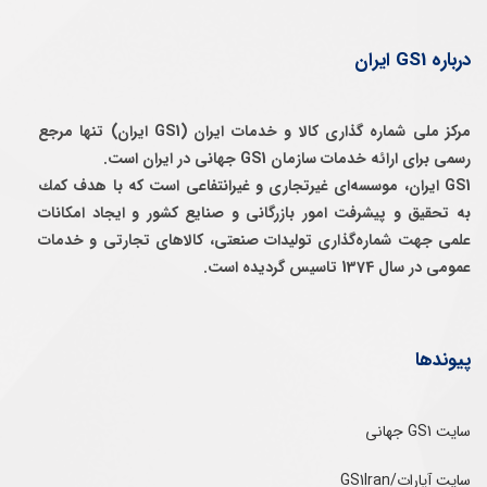
درباره GS1 ایران
مرکز ملی شماره گذاری کالا و خدمات ایران (GS1 ایران) تنها مرجع
رسمی برای ارائه خدمات سازمان GS1 جهانی در ایران است.
GS1 ایران، موسسه‌ای غيرتجاری و غيرانتفاعی است كه با هدف كمك
به تحقيق و پيشرفت امور بازرگانی و صنايع كشور و ايجاد امكانات
علمی جهت شماره‌گذاری توليدات صنعتی، كالاهای تجارتی و خدمات
عمومی در سال 1374 تاسيس گرديده است.
پیوندها
سایت GS1 جهانی
سایت آپارات/GS1Iran