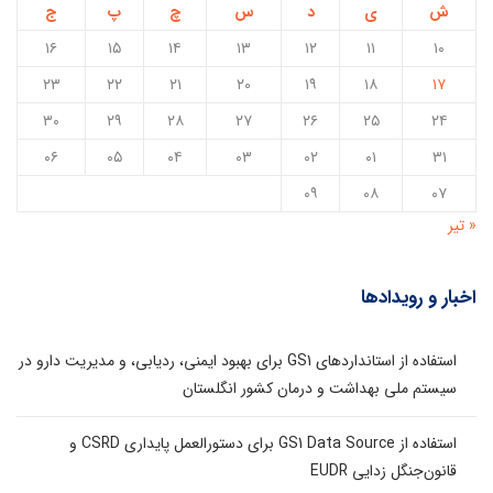
ش
ی
د
س
چ
پ
ج
۱۶
۱۵
۱۴
۱۳
۱۲
۱۱
۱۰
۲۳
۲۲
۲۱
۲۰
۱۹
۱۸
۱۷
۳۰
۲۹
۲۸
۲۷
۲۶
۲۵
۲۴
۰۶
۰۵
۰۴
۰۳
۰۲
۰۱
۳۱
۰۹
۰۸
۰۷
« تیر
اخبار و رویدادها
استفاده از استانداردهای GS1 برای بهبود ایمنی، ردیابی، و مدیریت دارو در
سیستم ملی بهداشت و درمان کشور انگلستان
استفاده از GS1 Data Source برای دستورالعمل پایداری CSRD و
قانون‌جنگل زدایی EUDR