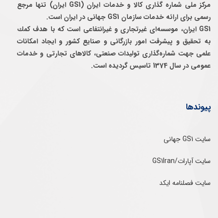
مرکز ملی شماره گذاری کالا و خدمات ایران (GS1 ایران) تنها مرجع
رسمی برای ارائه خدمات سازمان GS1 جهانی در ایران است.
GS1 ایران، موسسه‌ای غيرتجاری و غيرانتفاعی است كه با هدف كمك
به تحقيق و پيشرفت امور بازرگانی و صنايع كشور و ايجاد امكانات
علمی جهت شماره‌گذاری توليدات صنعتی، كالاهای تجارتی و خدمات
عمومی در سال 1374 تاسيس گرديده است.
پیوندها
سایت GS1 جهانی
سایت آپارات/GS1Iran
سایت فصلنامه ایکد