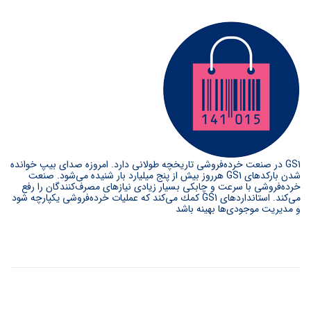
GS1 در صنعت خرده‌فروشی تاریخچه طولانی دارد. امروزه صدای بيپ خوانده
شدن باركدهای GS1 هرروز بيش از پنج ميليارد بار شنيده می‌شود. صنعت
خرده‌فروشی با سرعت و چابكی بسيار زيادی نيازهای مصرف‌كنندگان را رفع
می‌کند. استانداردهای GS1 كمك می‌کند كه عمليات خرده‌فروشی يكپارچه شود
و مديريت موجودی‌ها بهينه باشد