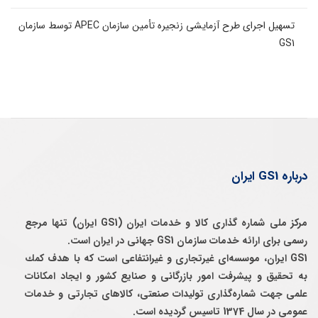
تسهیل اجرای طرح آزمایشی زنجیره تأمین سازمان APEC توسط سازمان
GS1
درباره GS1 ایران
مرکز ملی شماره گذاری کالا و خدمات ایران (GS1 ایران) تنها مرجع
رسمی برای ارائه خدمات سازمان GS1 جهانی در ایران است.
GS1 ایران، موسسه‌ای غيرتجاری و غيرانتفاعی است كه با هدف كمك
به تحقيق و پيشرفت امور بازرگانی و صنايع كشور و ايجاد امكانات
علمی جهت شماره‌گذاری توليدات صنعتی، كالاهای تجارتی و خدمات
عمومی در سال 1374 تاسيس گرديده است.