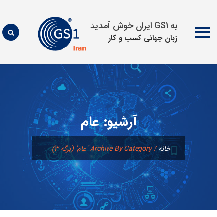
به GS1 ایران خوش آمدید
زبان جهانی كسب و كار
پرش
به
محتوا
آرشیو:
عام
خانه
/
Archive By Category "عام"
(برگه ۳)