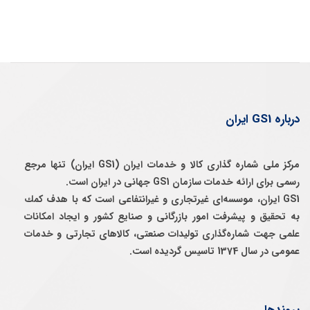
درباره GS1 ایران
مرکز ملی شماره گذاری کالا و خدمات ایران (GS1 ایران) تنها مرجع
رسمی برای ارائه خدمات سازمان GS1 جهانی در ایران است.
GS1 ایران، موسسه‌ای غيرتجاری و غيرانتفاعی است كه با هدف كمك
به تحقيق و پيشرفت امور بازرگانی و صنايع كشور و ايجاد امكانات
علمی جهت شماره‌گذاری توليدات صنعتی، كالاهای تجارتی و خدمات
عمومی در سال 1374 تاسيس گرديده است.