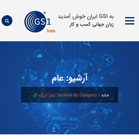
به GS1 ایران خوش آمدید
زبان جهانی كسب و كار
پرش
به
محتوا
آرشیو:
عام
خانه
/
Archive By Category "عام"
(برگه ۲)