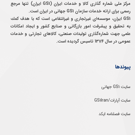
مرکز ملی شماره گذاری کالا و خدمات ایران (GS1 ایران) تنها مرجع
رسمی برای ارائه خدمات سازمان GS1 جهانی در ایران است.
GS1 ایران، موسسه‌ای غيرتجاری و غيرانتفاعی است كه با هدف كمك
به تحقيق و پيشرفت امور بازرگانی و صنايع كشور و ايجاد امكانات
علمی جهت شماره‌گذاری توليدات صنعتی، كالاهای تجارتی و خدمات
عمومی در سال 1374 تاسيس گرديده است.
پیوندها
سایت GS1 جهانی
سایت آپارات/GS1Iran
سایت فصلنامه ایکد