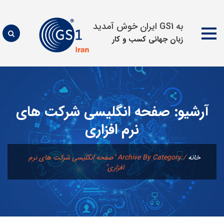
به GS1 ایران خوش آمدید
زبان جهانی كسب و كار
پرش
به
محتوا
آرشیو:
صفحه انگلیسی شرکت های
نرم افزاری
خانه
/
Archive By Category "صفحه انگلیسی شرکت های نرم
افزاری"