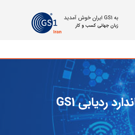
به GS1 ایران خوش آمدید
زبان جهانی كسب و كار
د ردیابی GS1