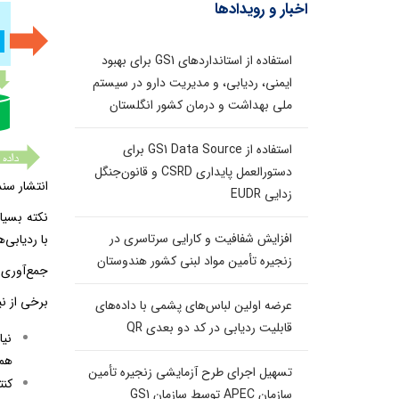
اخبار و رویدادها
استفاده از استانداردهای GS1 برای بهبود
ایمنی، ردیابی، و مدیریت دارو در سیستم
ملی بهداشت و درمان کشور انگلستان
استفاده از GS1 Data Source برای
دستورالعمل پایداری CSRD و قانون‌جنگل
انتشار سن
زدایی EUDR
نکته بسیا
افزایش شفافیت و کارایی سرتاسری در
با ردیابی
زنجیره تأمین مواد لبنی کشور هندوستان
جمع‌آوری 
برخی از ن
عرضه اولین لباس‌های پشمی با داده‌های
قابلیت ردیابی در کد دو بعدی QR
نيا
هم
تسهیل اجرای طرح آزمایشی زنجیره تأمین
كنت
سازمان APEC توسط سازمان GS1