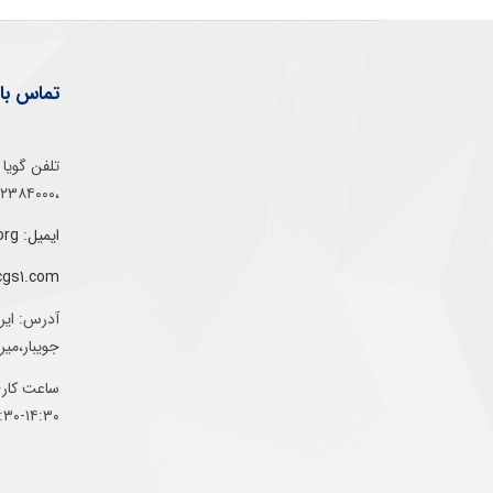
تماس با 
،۰۲۱۵۲۳۸۴۰۰۰
ایمیل: info@gs1-ir.org
cgs1.com
آدرس: ایر
جویبار،می
ساعت کاری:
۱۴:۳۰-۰۷:۳۰