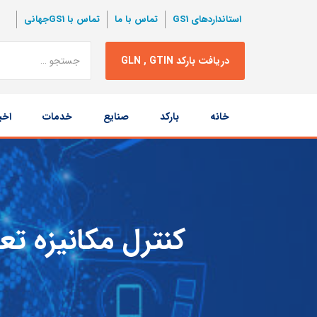
استانداردهای GS1
تماس با ما
تماس با GS1جهانی
نتبجه
دریافت بارکد GLN , GTIN
جستجو
پرش
خانه
بارکد
صنایع
خدمات
اخب
به
محتوا
کنترل مکانیزه تعد