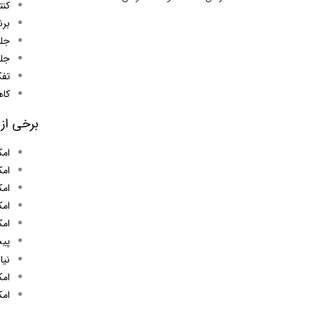
کنت
برن
جلو
جلو
تفک
کا
برخی از 
امک
امک
امک
امک
ام
پیش
نیا
امک
امک