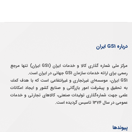
درباره GS1 ایران
مرکز ملی شماره گذاری کالا و خدمات ایران (GS1 ایران) تنها مرجع
رسمی برای ارائه خدمات سازمان GS1 جهانی در ایران است.
GS1 ایران، موسسه‌ای غيرتجاری و غيرانتفاعی است كه با هدف كمك
به تحقيق و پيشرفت امور بازرگانی و صنايع كشور و ايجاد امكانات
علمی جهت شماره‌گذاری توليدات صنعتی، كالاهای تجارتی و خدمات
عمومی در سال 1374 تاسيس گرديده است.
پیوندها