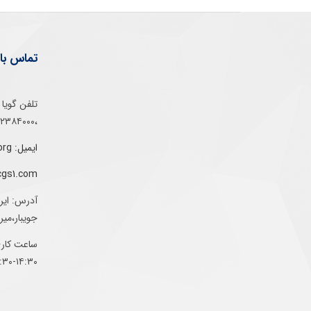
تماس با 
،۰۲۱۵۲۳۸۴۰۰۰
ایمیل: info@gs1-ir.org
cgs1.com
آدرس: ایر
جویبار،می
ساعت کاری:
۱۴:۳۰-۰۷:۳۰