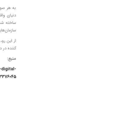
به هر صور
دنیای واق
ساخته شده
سازمان‌هایی مانند سازمان GS1 کشور هندوستان نقش م
کننده در د
منبع:
digital-
3376045/