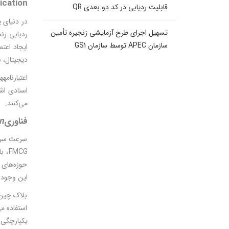
ication
قابلیت ردیابی در کد دو بعدی QR
در دنیای 
تسهیل اجرای طرح آزمایشی زنجیره تأمین
سازمان APEC توسط سازمان GS1
ایجاد اعتم
دیجیتال، 
اعتبارنامه
اسنادی اشا
می­‌کنند
.
فناوری
n
سرعت سریع
MCG
حوزه‌های 
این وجود ش
بلاک چین 
استفاده می
یکپارچگی د