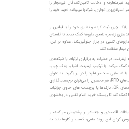
د غیرمتعارف و دخالت تامین‌کنندگان غیرمجاز را
ستراتژی­های تجاری، شرکت­ها می­توانند تعهد خود را
 بلاک چین ثبت کرده و تطابق خود را با قوانین و
دسازی زنجیره تامین داروها کمک نماید تا اطمینان
ای تقلبی در بازار جلوگیری­کند. علاوه بر این،
بیماراستفاده کنند.
ا و اشیاء متصل به اینترنت، در عملیات به برقراری ارتباط با شبکه‌­های
 کمک می­کند. با ترکیب اینترنت اشیا و بلاک چین،
ا شناسایی منحصربه‌فرد را در بر بگیرد. به عنوان
مثال، با ادغام فناوری‌های شناسایی و ثبت خودکار داده‌­ها (AIDC) مانند کدهای QR یا برچسب‌های RFID، هر محصول را می‌توان برچسب‌گذاری
کرد و داده‌های اولیه آن‌ها را بر روی بلاک چین ثبت نمود. کاربران می‌­توانند به سرعت کدهای QR، بارکدها یا برچسب های حاوی جزئیات
 کمک کند تا ریسک خرید اقلام تقلبی در بخش­های
باطات اقتصادی و اجتماعی را پشتیبانی می‌کنند، و
عکوس کردن این روند منفی، کسب و کارها باید به