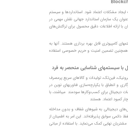
Blockc
ایجاد مشکلات اعتماد شود. استانداردها و سیستم
یره تامین ابزار مناسبی برای افزایش اعتماد هستند. در این راستا، سازمانGS1 به عنوان یک سازمان استاندارد جهانی نقش مهمی در
ازمان با ارائه اطلاعات دقیق محصول برای تراکنش‌های
های کامپیوتری قابل بهره برداری هستند. آن­ها به
ن­ها و همچنین تضمین امنیت و حریم خصوصی استفاده
ل با سیستم­های شناسایی منحصر به فرد
ونیک، فین‌تک، تولیدات و کالاهای سریع پرمصرف
گاری و انطباق با یکپارچه‌سازی فناوری­های نوین در
 دیجیتال برای کسب‌وکارها سودمند می­باشند، با
ار کمبود اعتماد. هستند
‌­های دیجیتالی به شیوه­ای شفاف و بدون مداخله
دائمی سوابق پذیرفته‌اند. این امر به اطمینان از
تریان نهایی کمک می­‌نماید. با استفاده از مبانی