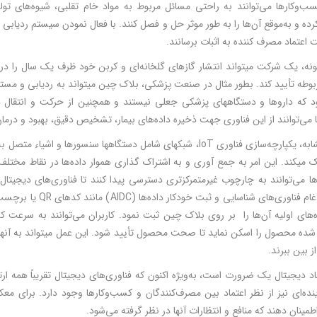
سب‌وکارها می‌توانند به راحتی مسائل مربوط به مواد خام تقلبی، شیوه‌های تولی
ده و به‌موقع آن‌ها را به طور موثر حل و فصل کنند. با فعال نمودن سیستم ردیابی در ا
 اعتماد مصرف کننده به اثبات برسانند.
ونه، یک شرکت می­تواند انتشار گازهای گلخانه‌ای و کربن خود ظرف یک سال را در
بوطه تأیید کند. بطور مثال در صنعت پزشکی، بلاک چین می­تواند به ردیابی و مستن
که داروها و دستگاه­های پزشکی جعلی نیستند و همچنین از حرکت و انتقال داروه
ها می‌توانند از این فناوری جهت ذخیره داده­‌های بیمار، تشخیص دقیق، بهبود و درمان 
به طور مشابه، یکپارچه‌­سازی فناوری IoT، شبکه­ای شامل دستگاه­­ها سنسوره
می­کند. این امر به جمع آوری و به اشتراک گذاری هموار داد­ه‌­ها در نقاط مختلف
ا می‌توانند به چارچوب غیرمتمرکزتری دسترسی پیدا کنند تا فناوری‌های دیجیتال ب
شده محصول را اسکن نماید تا صحت محصول تأیید شود. این عمل می­تواند به آنها
ز بین ببرند.
اد دیجیتال یک ضرورت است، به‌ویژه اکنون که فناوری‌های دیجیتال تقریباً همه ارت
نده‌ای نیز از نظر اعتماد بین مصرف‌کنندگان و کسب‌وکارها وجود دارد. برای م
مینان دهند که منافع و انتظارات آنها در نظر گرفته می­‌شود.