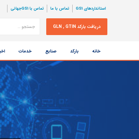
استانداردهای GS1
تماس با ما
تماس با GS1جهانی
نتبجه
دریافت بارکد GLN , GTIN
جستجو
پرش
خانه
بارکد
صنایع
خدمات
اخب
به
محتوا