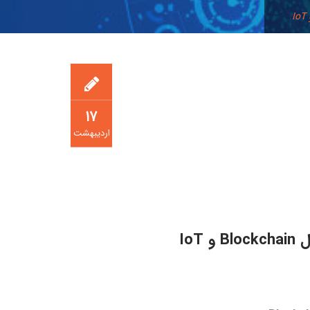
۱۷
اردیبهشت
Io