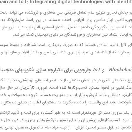
hain
and IoT: Integrating digital technologies with identif
پر چالش تجاری کنونی عدم تعامل فیزیکی بین مشتری و فروشنده می تواند باعث 
ردیابی زنج
اد با اطمینان از یکپارچگی داده­ها، تعامل و اعتبارنامه‌­های قابل تایید دارد. این س
به ایجاد اعتماد بین مشتریان و فروشندگان در دنیای دیجیتال کمک می‌کند.
­های قابل تایید اسنادی هستند که به صورت رمزنگاری امضا شده‌­اند و توسط سیستم­
ره دارند که از شناسه­‌های غیرتمرکز برای شناسایی ایمن و پایدار افراد و سازما
Blockchai
و
IoT
چارچوبی برای یکپارچه سازی فناوری­های دیجیتا
 دیجیتالی شدن در هر بخش صنعتی، از جمله مراقبت‌های بهداشتی، تجارت الکتر
F، باعث تغییر در نحوه عملکرد کسب‌وکارها شده است. امروزه، کارآفرینان در حال ساز
کلیدی عملیاتی مانند فروش، بازاریابی، و مدیریت هستند. گرچه محصولات و خدمات
رکت‌ها نباید این واقعیت را نادیده بگیرند که مشتریان اغلب در دنیای دیجیتال دچ
یک فناوری دفتر کل غیرمتمرکز است که به طور گسترده برای ثبت و تأیید تراکنش
­‌شود. کسب‌وکارهای پیشرو آن را برای تسهیل تراکنش‌های ایمن و در عین حال حفظ 
اده­ها در طول مسیر زنجیره ارزش – از تهیه مواد خام تا تحویل محصول نهایی به مش