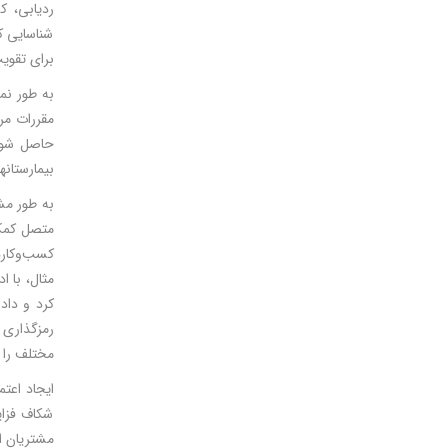
ردیابی، ک
شناسایی کر
برای تقویت
به طور نم
مقررات مر
حاصل شود 
بیمارستان­
متصل کمک 
کسب‌وکاره
رمزگذاری 
مختلف را ا
ایجاد اعتم
شکاف فزای
مشتریان اط