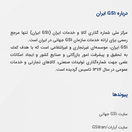
درباره GS1 ایران
مرکز ملی شماره گذاری کالا و خدمات ایران (GS1 ایران) تنها مرجع
رسمی برای ارائه خدمات سازمان GS1 جهانی در ایران است.
GS1 ایران، موسسه‌ای غيرتجاری و غيرانتفاعی است كه با هدف كمك
به تحقيق و پيشرفت امور بازرگانی و صنايع كشور و ايجاد امكانات
علمی جهت شماره‌گذاری توليدات صنعتی، كالاهای تجارتی و خدمات
عمومی در سال 1374 تاسيس گرديده است.
پیوندها
سایت GS1 جهانی
سایت آپارات/GS1Iran