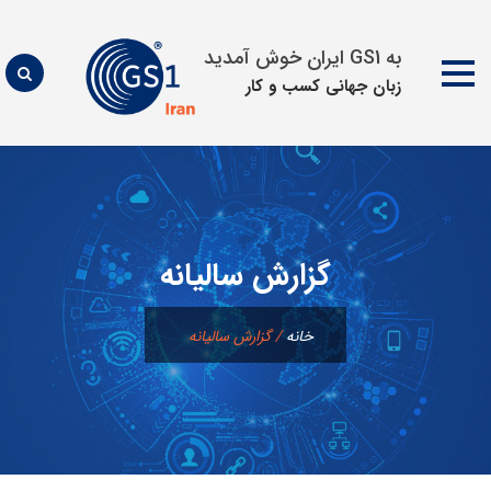
به GS1 ایران خوش آمدید
زبان جهانی كسب و كار
پرش
به
محتوا
گزارش سالیانه
خانه
/
گزارش سالیانه