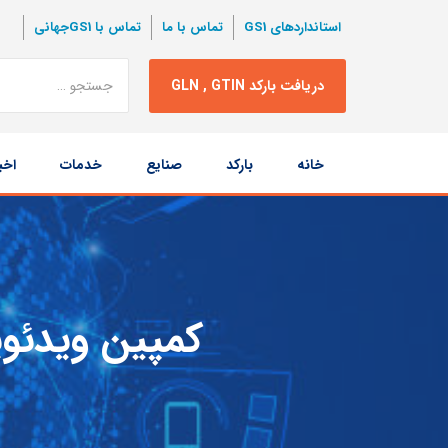
استانداردهای GS1
تماس با ما
تماس با GS1جهانی
نتبجه
دریافت بارکد GLN , GTIN
جستجو
پرش
خانه
بارکد
صنایع
خدمات
اخب
به
محتوا
کمپین ویدئویی 