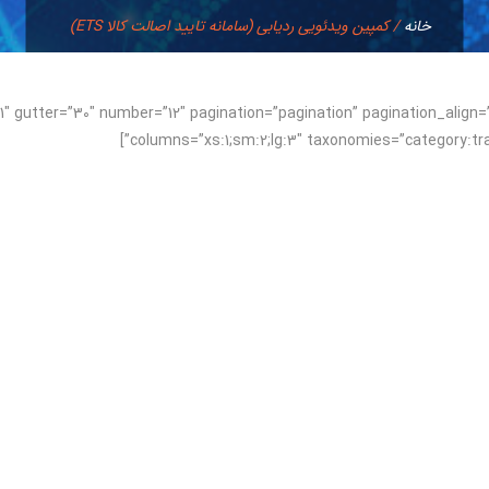
خانه
/
کمپین ویدئویی ردیابی (سامانه تایید اصالت کالا ETS)
01″ gutter=”30″ number=”12″ pagination=”pagination” pagination_align=
columns=”xs:1;sm:2;lg:3″ taxonomies=”category:tract