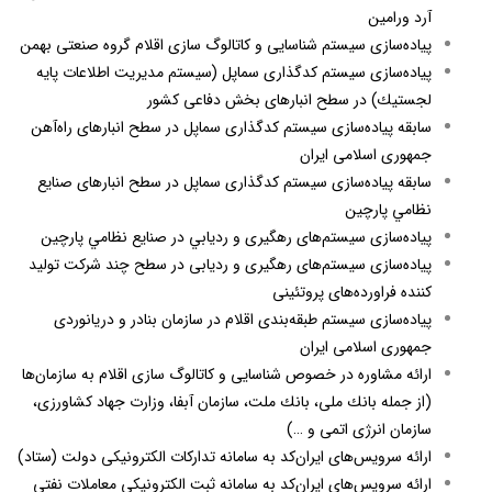
آرد ورامین
پياده‌سازی سیستم شناسایی و کاتالوگ سازی اقلام گروه صنعتی بهمن
پياده‌سازی سيستم كدگذاری سماپل (سيستم مديريت اطلاعات پايه
لجستيك) در سطح انبارهای بخش دفاعی كشور
سابقه پياده‌سازی سيستم كدگذاری سماپل در سطح انبارهای راه‌آهن
جمهوری اسلامی ايران
سابقه پياده‌سازی سيستم كدگذاری سماپل در سطح انبارهای صنايع
نظامي پارچين
پياده‌سازی سيستم‌های رهگیری و رديابي در صنايع نظامي پارچين
پياده‌سازی سيستم‌های رهگيری و رديابی در سطح چند شركت توليد
كننده فراورده‌های پروتئينی
پياده‌سازی سيستم طبقه‌بندی اقلام در سازمان بنادر و دريانوردی
جمهوری اسلامی ايران
ارائه مشاوره در خصوص شناسایی و کاتالوگ سازی اقلام به سازمان‌ها
(از جمله بانك ملی، بانك ملت، سازمان آبفا، وزارت جهاد كشاورزی،
سازمان انرژی اتمی و …)
ارائه سرويس‌های ايران‌كد به سامانه تداركات الكترونيكی دولت (ستاد)
ارائه سرويس‌های ايران‌كد به سامانه ثبت الكترونيكی معاملات نفتی