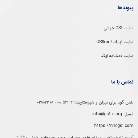
پیوندها
سایت GS1 جهانی
سایت آپارات/GS1Iran
سایت فصلنامه ایکد
تماس با ما
تلفن‌ گویا برای‌ تهران‌‌ و‌ شهرستان‌ها:‌ ۵۲۱۲۴ ،۰۲۱۵۲۳۸۴۰۰۰
ایمیل: info@gs1-ir.org
https://nncgs1.com
آدرس: ایران،تهران،میدان فاطمی،خیابان جویبار،میرهادی شرقی،پلاک۴