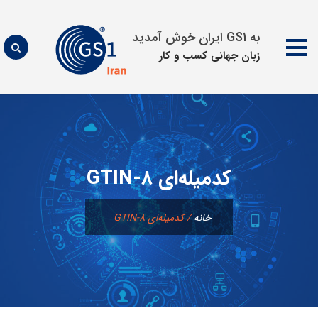
به GS1 ایران خوش آمدید
زبان جهانی كسب و كار
پرش
به
محتوا
کدمیله‌ای GTIN-8
خانه
/
کدمیله‌ای GTIN-8