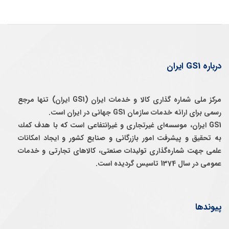
درباره GS1 ایران
مرکز ملی شماره گذاری کالا و خدمات ایران (GS1 ایران) تنها مرجع
رسمی برای ارائه خدمات سازمان GS1 جهانی در ایران است.
GS1 ایران، موسسه‌ای غيرتجاری و غيرانتفاعی است كه با هدف كمك
به تحقيق و پيشرفت امور بازرگانی و صنايع كشور و ايجاد امكانات
علمی جهت شماره‌گذاری توليدات صنعتی، كالاهای تجارتی و خدمات
عمومی در سال 1374 تاسيس گرديده است.
پیوندها