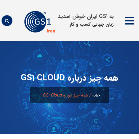
به GS1 ایران خوش آمدید
زبان جهانی كسب و كار
پرش
به
محتوا
همه چیز درباره GS1 CLOUD
خانه
/
همه چیز درباره GS1 Cloud