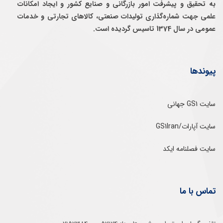
به تحقيق و پيشرفت امور بازرگانی و صنايع كشور و ايجاد امكانات
علمی جهت شماره‌گذاری توليدات صنعتی، كالاهای تجارتی و خدمات
عمومی در سال 1374 تاسيس گرديده است.
پیوندها
سایت GS1 جهانی
سایت آپارات/GS1Iran
سایت فصلنامه ایکد
تماس با ما