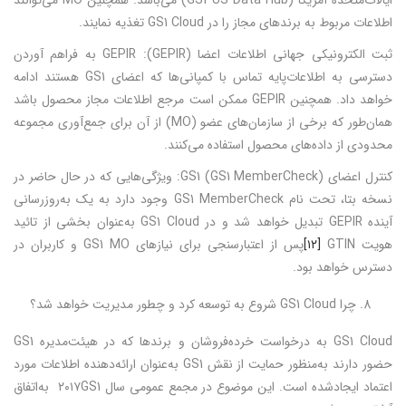
ایالات‌متحده آمریکا (GS1 US Data Hub) می‌باشد. همچنین MO می‌توانند
اطلاعات مربوط به برندهای مجاز را در GS1 Cloud تغذیه نمایند.
ثبت الکترونیکی جهانی اطلاعات اعضا (GEPIR): GEPIR به فراهم آوردن
دسترسی به اطلاعات‌پایه تماس با کمپانی‌ها که اعضای GS1 هستند ادامه
خواهد داد. همچنین GEPIR ممکن است مرجع اطلاعات مجاز محصول باشد
همان‌طور که برخی از سازمان‌های عضو (MO) از آن برای جمع‌آوری مجموعه
محدودی از داده‌های محصول استفاده می‌کنند.
کنترل اعضای GS1 (GS1 MemberCheck): ویژگی‌هایی که در حال حاضر در
نسخه بتا، تحت نام GS1 MemberCheck وجود دارد به یک به‌روزرسانی
آینده GEPIR تبدیل خواهد شد و در GS1 Cloud به‌عنوان بخشی از تائید
هویت GTIN
[۱۲]
پس از اعتبارسنجی برای نیازهای GS1 MO و کاربران در
دسترس خواهد بود.
چرا GS1 Cloud شروع به توسعه کرد و چطور مدیریت خواهد شد؟
GS1 Cloud به درخواست خرده‌فروشان و برندها که در هیئت‌مدیره GS1
حضور دارند به‌منظور حمایت از نقش GS1 به‌عنوان ارائه‌دهنده اطلاعات مورد
اعتماد ایجادشده است. این موضوع در مجمع عمومی سال ۲۰۱۷GS1 به‌اتفاق