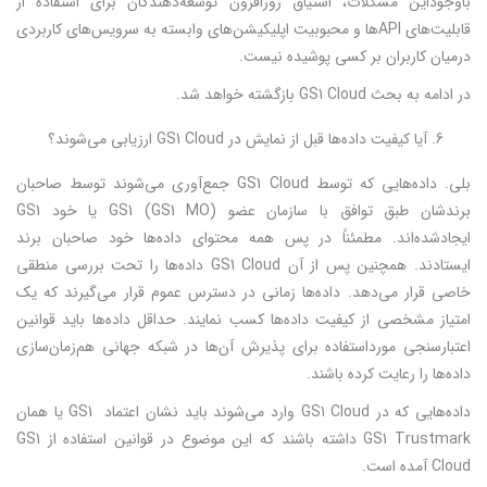
باوجوداین مشکلات، اشتیاق روزافزون توسعه‌دهندگان برای استفاده از
قابلیت‌های APIها و محبوبیت اپلیکیشن‌های وابسته به سرویس‌های کاربردی
درمیان کاربران بر کسی پوشیده نیست.
در ادامه به بحث GS1 Cloud بازگشته خواهد شد.
آیا کیفیت داده‌ها قبل از نمایش در GS1 Cloud ارزیابی می‌شوند؟
بلی. داده‌هایی که توسط GS1 Cloud جمع‌آوری می‌شوند توسط صاحبان
برندشان طبق توافق با سازمان عضو GS1 (GS1 MO) یا خود GS1
ایجادشده‌اند. مطمئناً در پس همه محتوای داده‌ها خود صاحبان برند
ایستادند. همچنین پس از آن GS1 Cloud داده‌ها را تحت بررسی منطقی
خاصی قرار می‌دهد. داده‌ها زمانی در دسترس عموم قرار می‌گیرند که یک
امتیاز مشخصی از کیفیت داده‌ها کسب نمایند. حداقل داده‌ها باید قوانین
اعتبارسنجی مورداستفاده برای پذیرش آن‌ها در شبکه جهانی هم‌زمان‌سازی
داده‌ها را رعایت کرده باشند.
داده‌هایی که در GS1 Cloud وارد می‌شوند باید نشان اعتماد GS1 یا همان
GS1 Trustmark داشته باشند که این موضوع در قوانین استفاده از GS1
Cloud آمده است.