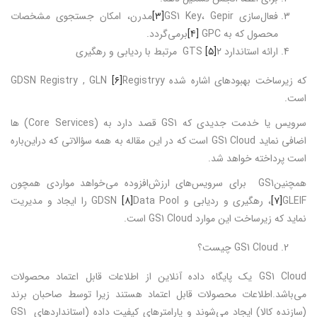
فعال‌سازی GS1 Key، Gepir
[۳]
مدرن، امکان جستجوی مشخصات
محصول که به GPC
[۴]
برمی‌گردد.
ارائه استاندارد GTS
۲ مرتبط با ردیابی و رهگیری
[۵]
که زیرساخت بهبودهای اشاره شده GDSN Registry , GLN
Registryy
[۶]
است.
سرویس یا خدمت جدیدی که GS1 قصد دارد به (Core Services) ها
اضافی نماید GS1 Cloud است که در این مقاله به همه سؤالاتی که دراین‌باره
است پرداخته خواهد شد.
همچنینGS1 برای سرویس‌های ارزش‌افزوده می‌خواهد مواردی همچون
GLEIF
[۷]
، رهگیری و ردیابی و GDSN
[۸]
Data Pool را ایجاد و مدیریت
نماید که زیرساخت این موارد GS1 Cloud است.
GS1 Cloud چیست؟
GS1 Cloud یک پایگاه داده آنلاین از اطلاعات قابل اعتماد محصولات
می‌باشد.اطلاعات محصولات قابل اعتماد هستند زیرا توسط صاحبان برند
(سازنده کالا) ایجاد می‌شوند و پارامترهای کیفیت داده (استانداردهای GS1