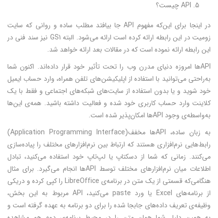
API چیست؟
در اینجا برای این‌که مفهوم API جا بیافتد مطلب ساده و روانی که سایت
زومیت در این رابطه ارائه کرده است ارائه می‌شود. البته GS1 نیز سند فنی در
این رابطه ارائه نموده است که در مقالات بعد ارائه خواهد شد.
APIها امروزه دنیای مدرن وب را تحت تأثیر خود قرار داده‌اند. اکنون شما
به‌راحتی می‌توانید با استفاده از اپلیکیشن‌های تلفن همراه، وارد حساب ایمیل
خود شوید و یا بدون استفاده از سایت‌های شبکه‌های اجتماعی و فقط با یک
کلاینت وارد حساب کاربری خود شده و فعالیت داشته باشید. همه‌ی این‌ها
به‌واسطه‌ی وجود APIها امکان‌پذیر شده است.
به زبان ساده، APIها مخفف(Application Programming Interface)
رابط‌هایی نرم‌افزاری هستند که ارتباط بین نرم‌افزارهای مختلف را پیاده‌سازی
می‌کنند. زمانی که شما از دسکتاپ یا لپ‌تاپ خود استفاده می‌کنید، تبادل
اطلاعات میان نرم‌افزارهای مختلف توسط APIها انجام می‌گیرد. برای مثال
هنگامی‌که قسمتی از یک متن در برنامه‌ی LibreOffice را کپی کرده و دریکی
از برنامه‌های Excel یا ورد paste می‌کنید، API مربوط به این بخش،
وظیفه‌ی تعریف داده‌های جابجا شده را برای دو برنامه به عهده گرفته است و
به همین دلیل شما همان متن را در محیط برنامه‌ی دوم هم مشاهده