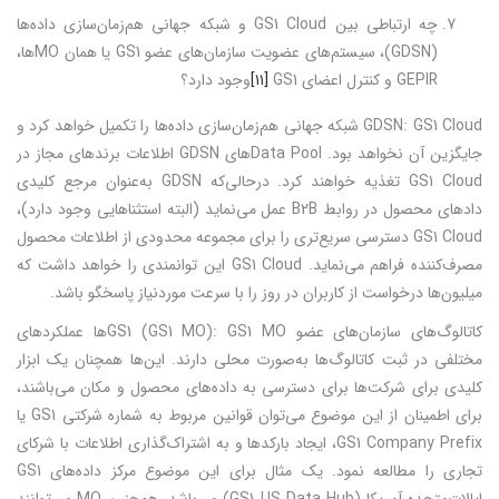
چه ارتباطی بین GS1 Cloud و شبکه جهانی هم‌زمان‌سازی داده‌ها
(GDSN)، سیستم‌های عضویت سازمان‌های عضو GS1 یا همان MOها،
GEPIR و کنترل اعضای GS1
[۱۱]
وجود دارد؟
GDSN: GS1 Cloud شبکه جهانی هم‌زمان‌سازی داده‌ها را تکمیل خواهد کرد و
جایگزین آن نخواهد بود. Data Poolهای GDSN اطلاعات برندهای مجاز در
GS1 Cloud تغذیه خواهند کرد. درحالی‌که GDSN به‌عنوان مرجع کلیدی
دادهای محصول در روابط B2B عمل می‌نماید (البته استثناهایی وجود دارد)،
GS1 Cloud دسترسی سریع‌تری را برای مجموعه محدودی از اطلاعات محصول
مصرف‌کننده فراهم می‌نماید. GS1 Cloud این توانمندی را خواهد داشت که
میلیون‌ها درخواست از کاربران در روز را با سرعت موردنیاز پاسخگو باشد.
کاتالوگ‌های سازمان‌های عضو GS1 (GS1 MO): GS1 MOها عملکردهای
مختلفی در ثبت کاتالوگ‌ها به‌صورت محلی دارند. این‌ها همچنان یک ابزار
کلیدی برای شرکت‌ها برای دسترسی به داده‌های محصول و مکان می‌باشند،
برای اطمینان از این موضوع می‌توان قوانین مربوط به شماره شرکتی GS1 یا
GS1 Company Prefix، ایجاد بارکدها و به اشتراک‌گذاری اطلاعات با شرکای
تجاری را مطالعه نمود. یک مثال برای این موضوع مرکز داده‌های GS1