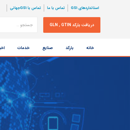
استانداردهای GS1
تماس با ما
تماس با GS1جهانی
نتبجه
دریافت بارکد GLN , GTIN
جستجو
پرش
خانه
بارکد
صنایع
خدمات
اخب
به
محتوا