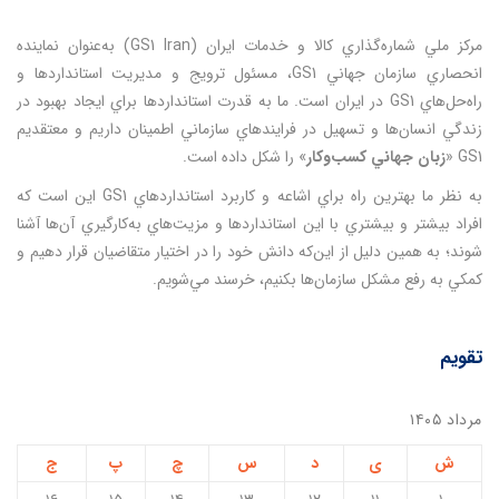
مركز ملي شماره‌گذاري كالا و خدمات ايران (GS1 Iran) به‌عنوان نماينده
انحصاري سازمان جهاني GS1، مسئول ترويج و مديريت استانداردها و
راه‌حل‌هاي GS1 در ايران است. ما به قدرت استانداردها براي ايجاد بهبود در
زندگي انسان‌ها و تسهيل در فرايندهاي سازماني اطمينان داريم و معتقديم
GS1 «
زبان جهاني كسب‌وكار
» را شكل داده است.
به نظر ما بهترين راه براي اشاعه و كاربرد استانداردهاي GS1 اين است كه
افراد بيشتر و بيشتري با اين استانداردها و مزيت‌هاي به‌كارگيري آن‌ها آشنا
شوند؛ به همين دليل از اين‌كه دانش خود را در اختيار متقاضيان قرار دهيم و
كمكي به رفع مشكل سازمان‌ها بكنيم،‌ خرسند مي‌شويم.
تقویم
مرداد ۱۴۰۵
ش
ی
د
س
چ
پ
ج