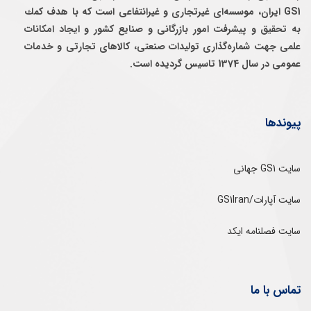
GS1 ایران، موسسه‌ای غيرتجاری و غيرانتفاعی است كه با هدف كمك
به تحقيق و پيشرفت امور بازرگانی و صنايع كشور و ايجاد امكانات
علمی جهت شماره‌گذاری توليدات صنعتی، كالاهای تجارتی و خدمات
عمومی در سال 1374 تاسيس گرديده است.
پیوندها
سایت GS1 جهانی
سایت آپارات/GS1Iran
سایت فصلنامه ایکد
تماس با ما