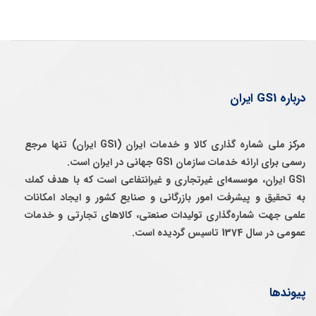
درباره GS1 ایران
مرکز ملی شماره گذاری کالا و خدمات ایران (GS1 ایران) تنها مرجع
رسمی برای ارائه خدمات سازمان GS1 جهانی در ایران است.
GS1 ایران، موسسه‌ای غيرتجاری و غيرانتفاعی است كه با هدف كمك
به تحقيق و پيشرفت امور بازرگانی و صنايع كشور و ايجاد امكانات
علمی جهت شماره‌گذاری توليدات صنعتی، كالاهای تجارتی و خدمات
عمومی در سال 1374 تاسيس گرديده است.
پیوندها