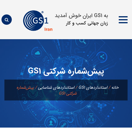
به GS1 ایران خوش آمدید
زبان جهانی كسب و كار
پرش
به
محتوا
پيش‌شماره شركتی GS1
خانه
/
استانداردهای GS1
/
استانداردهای شناسايی
/
پيش‌شماره
شركتی GS1