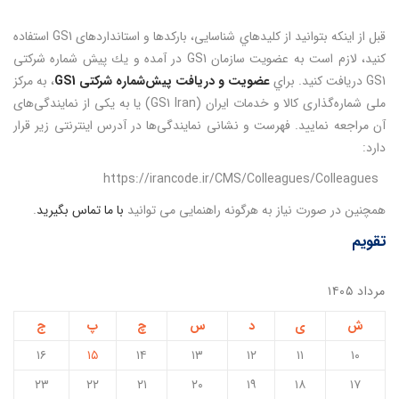
قبل از اينكه بتوانيد از كليدهاي شناسايی، باركدها و استانداردهای GS1 استفاده
كنيد، لازم است به عضويت سازمان GS1 در آمده و يك پيش شماره شركتی
GS1 دريافت كنيد. براي
عضويت و دريافت پيش‌شماره شركتی GS1
، به مركز
ملی شماره‌گذاری كالا و خدمات ايران (GS1 Iran) يا به یکی از نمایندگی‌های
آن مراجعه نماييد. فهرست و نشانی نمایندگی‌ها در آدرس اینترنتی زیر قرار
دارد:
https://irancode.ir/CMS/Colleagues/Colleagues
همچنين در صورت نياز به هرگونه راهنمايی می توانيد
با ما تماس بگيريد
.
تقویم
مرداد ۱۴۰۵
ش
ی
د
س
چ
پ
ج
۱۶
۱۵
۱۴
۱۳
۱۲
۱۱
۱۰
۲۳
۲۲
۲۱
۲۰
۱۹
۱۸
۱۷