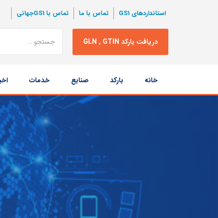
استانداردهای GS1
تماس با ما
تماس با GS1جهانی
نتبجه
دریافت بارکد GLN , GTIN
جستجو
پرش
خانه
بارکد
صنایع
خدمات
اخب
به
محتوا