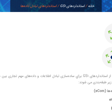
خانه
/
استانداردهای GS1
/
استانداردهای تبادل داده‌ها
زير طبقه‌بندی می شوند:
 (eCom)
e