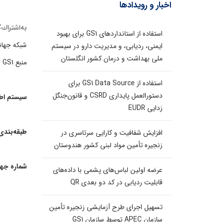
اخبار و رویدادها
به‌اشتراك
استفاده از استانداردهای GS1 برای بهبود
شبكه جهانی 
ایمنی، ردیابی، و مدیریت دارو در سیستم
ملی بهداشت و درمان کشور انگلستان
منبع GS1
استفاده از GS1 Data Source برای
دستورالعمل پایداری CSRD و قانون‌جنگل
سيستم اطلا
زدایی EUDR
طبقه‌بندی
افزایش شفافیت و کارایی سرتاسری در
زنجیره تأمین مواد لبنی کشور هندوستان
شماره جهانی قل
عرضه اولین لباس‌های پشمی با داده‌های
قابلیت ردیابی در کد دو بعدی QR
تسهیل اجرای طرح آزمایشی زنجیره تأمین
سازمان APEC توسط سازمان GS1