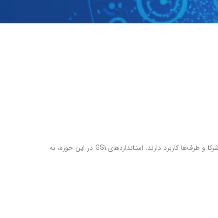
اين دسته از استانداردهای GS1 براي ساده‌سازی تبادل اطلاعات و داده‌های مهم تجاری بين شركا و طرف‌ها كاربرد دارند. استانداردهای GS1 در اين حوزه، به