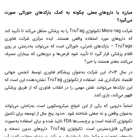
مبارزه با
داروهای جعلی
چگونه به کمک بارکدهای خوراکی صورت
می‌گیرد؟
شرکت Micro-tag تکنولوژی TruTag را به پزشکی منتقل می‌کند تا تأیید کند
که داروهای مورد استفاده واقعی هستند. ایده مرکزی شرکت فناوری
TruTags – بارکدهای نامرئی، خوراکی است که می‌تواند به‌درستی بر روی
اقلام پزشکی قرار گیرد تا تأیید شود قرص‌ها و دوزهایی که بیماران مصرف
می‌کنند معتبر هستند یا خیر؟
در سال 2014، این شرکت به‌عنوان پیشگام فناوری توسط انجمن جهانی
اقتصاد نام‌گذاری شد. استفاده از تکنولوژی TruTag نشان‌دهنده این است که
این بارکدها می‌توانند نقش مهمی را در انقلاب فناوری که از طریق پزشکی
ظهور مي‌كند، بازی کنند.
اساساً دارویی که یکی از این امواج میکروسکوپی است به‌راحتی می‌تواند
به‌عنوان واقعی و نه جعلی شناخته شود. حدود پنج سال از توسعه برای تکمیل
تکنولوژی گذشته است و برچسب‌ها FDA تائید شده و برای استفاده به‌صورت
خوراکی قابل‌دسترس است. تکنولوژی TruTag داروهای بدون نسخه و
داروهای تجویزی و مکمل بازار را پشتیبانی می‌کند. در دنیای مجازی که در آن