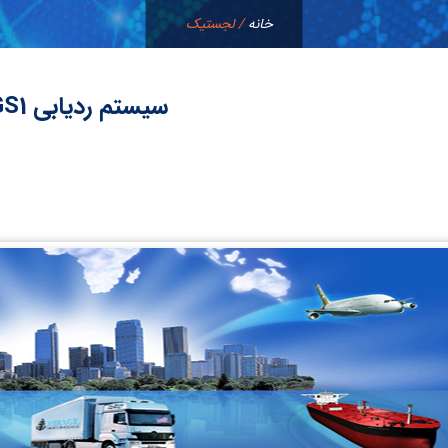
خانه
/
لجستیک
سیستم ردیابی GS1