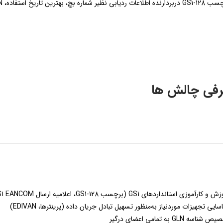
عات ردیابی نظیر شماره بچ، بهترین تاریخ استفاده، GTIN واحد مصرفی و SSCC جعبه
فی چالش ها
و کارآموزی استانداردهای GS1 (برچسب GS1-128، اعلامیه ارسال GS1 EANCOM)
سایی تجهیزات موردنیاز به‌منظور تسهیل تبادل جریان داده (پرینترها، EDIVAN)
شناسه GLN به تمامی اعضای درگیر