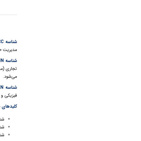
شناسه
CC
مدیریت حمل
شناسه
IN
تجاری (مح
می‌شود.
شناسه GLN:
فیزیکی و ن
کلیدهای ش
شناسه GTIN برروی
شناسه SSCC برای ش
شناسه GLN برا