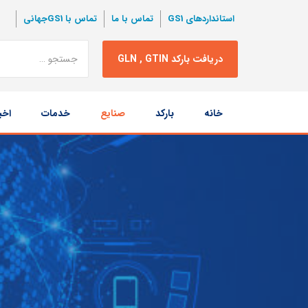
استانداردهای GS1
تماس با ما
تماس با GS1جهانی
نتبجه
دریافت بارکد GLN , GTIN
جستجو
پرش
خانه
بارکد
صنایع
خدمات
اخب
به
محتوا