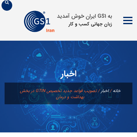
به GS1 ایران خوش آمدید
زبان جهانی كسب و كار
پرش
به
محتوا
اخبار
خانه
/
اخبار
/
تصویب قواعد جدید تخصیص GTIN در بخش
بهداشت و درمان