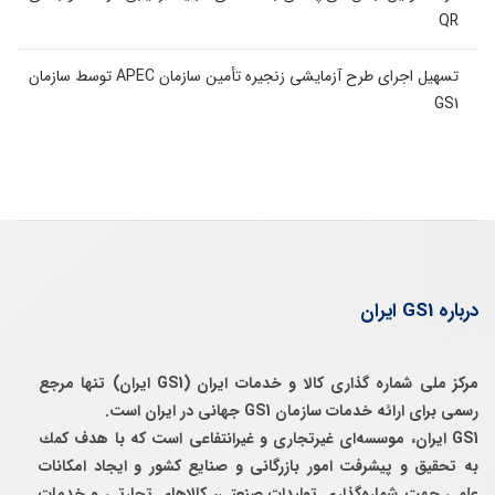
QR
تسهیل اجرای طرح آزمایشی زنجیره تأمین سازمان APEC توسط سازمان
GS1
درباره GS1 ایران
مرکز ملی شماره گذاری کالا و خدمات ایران (GS1 ایران) تنها مرجع
رسمی برای ارائه خدمات سازمان GS1 جهانی در ایران است.
GS1 ایران، موسسه‌ای غيرتجاری و غيرانتفاعی است كه با هدف كمك
به تحقيق و پيشرفت امور بازرگانی و صنايع كشور و ايجاد امكانات
علمی جهت شماره‌گذاری توليدات صنعتی، كالاهای تجارتی و خدمات