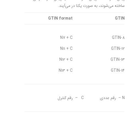
ساخته می‌شوند، به صورت يكتا در می‌آيند.
GTIN format
GTIN
N7 + C
GTIN-8
N11 + C
GTIN-12
N12 + C
GTIN-13
N13 + C
GTIN-14
N – رقم عددی C – رقم کنترل