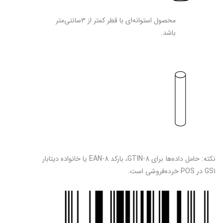
محصول استوانه‌ای با قطر کمتر از ۳سانتی‌متر
باشد.
نکته: حامل داده‌ها برای GTIN-8، بارکد EAN-8 یا خانواده ديتابار
GS1 در POS خرده‌فروشی است.