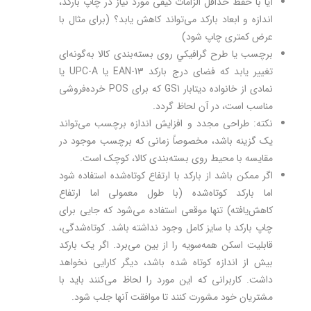
آیا با حفظ حداقل الزامات کیفی مورد نیاز در چاپ بارکد،
اندازه و ابعاد بارکد می‌تواند کاهش یابد؟ (برای مثال با
عرض کمتری چاپ شود)
برچسب يا طرح گرافيكي روی بسته‌بندی کالا به‌گونه‌ای
تغییر یابد که فضای درج بارکد EAN-13 یا UPC-A یا
نمادی از خانواده ديتابار GS1 كه برای POS‌ خرده‌فروشی
مناسب است، در آن لحاظ گردد.
نکته: طراحی مجدد و افزایش اندازه برچسب می‌­تواند
یک گزینه باشد، مخصوصاً زمانی که برچسب موجود در
مقایسه با محیط روی بسته‌بندی کالا، کوچک است.
اگر ممكن باشد از بارکد با ارتفاع کوتاه‌شده استفاده شود
اما بارکد کوتاه‌شده (با طول معمولی اما ارتفاع
کاهش‌یافته) تنها موقعی استفاده می‌شود که جایی برای
چاپ بارکد با سایز کامل وجود نداشته باشد. کوتاه‌شدگی،
قابلیت اسكن همه‌سویه را از بین می‌برد. اگر یک بارکد
بیش از اندازه کوتاه‌ شده باشد، دیگر کارایی نخواهد
داشت. کاربرانی که این مورد را لحاظ می‌کنند باید با
مشتریان خود مشورت کنند تا موافقت آنها جلب شود.