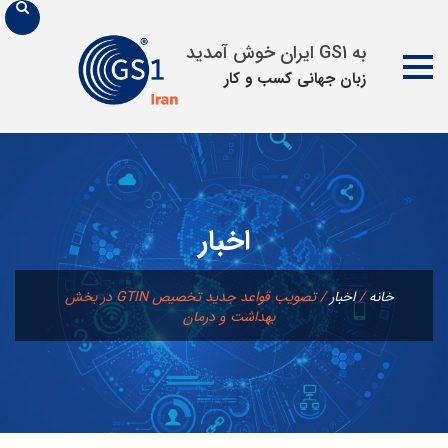
به GS1 ایران خوش آمدید
زبان جهانی كسب و كار
پرش
به
محتوا
اخبار
خانه
/
اخبار
/
تصویب قواعد جدید تخصیص GTIN در بخش
بهداشت و درمان