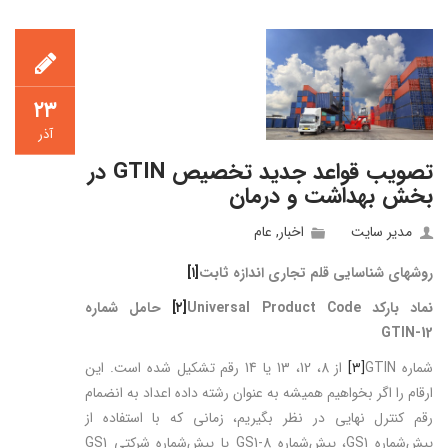
۲۳
آذر
تصویب قواعد جدید تخصیص GTIN در
بخش بهداشت و درمان
مدیر سایت
اخبار
,
عام
روش­های
شناسايی قلم تجاری اندازه ثابت
[۱]
نماد بارکد
Universal Product Code
[۲]
حامل شماره
GTIN-12
شماره GTIN
[۳]
از 8، 12، 13 یا 14 رقم تشکیل شده است. این
ارقام را اگر بخواهیم همیشه به عنوان رشته داده اعداد به انضمام
رقم کنترل نهایی در نظر بگیریم، زمانی که با استفاده از
پيش‌شماره GS1، پيش‌شماره GS1-8 یا پيش‌شماره شرکتی GS1