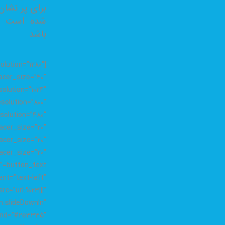
برای پر نشا
شده است و
باشد
olution=”1280″
cer_size=”40″
olution=”1024″
solution=”800″
solution=”480″
cer_size=”20″
acer_size=”20″
text
nt=”text-left”
rc=”url:%23|||”
n.slideDownIn”
und=”#2e3335″