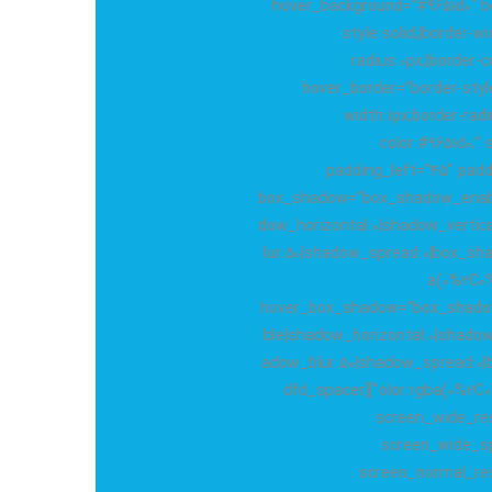
hover_background=”#9651d0″ b
style:solid;|border-wi
radius:0px;|border-
hover_border=”border-style
width:1px;border-radi
color:#9651d0;” 
padding_left=”45″ padd
box_shadow=”box_shadow_enabl
dow_horizontal:0|shadow_vertic
lur:50|shadow_spread:0|box_sh
a(0%2C0
hover_box_shadow=”box_shado
ble|shadow_horizontal:0|shadow_
adow_blur:50|shadow_spread:0
olor:rgba(0%2C0%2C0%2C0.35)”][dfd_spacer
screen_wide_res
screen_wide_sp
screen_normal_res