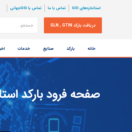
استانداردهای GS1
تماس با ما
تماس با GS1جهانی
نتبجه
دریافت بارکد GLN , GTIN
جستجو
پرش
خانه
بارکد
صنایع
خدمات
اخب
به
محتوا