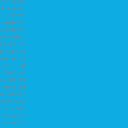
order=”border-
dth:1px;border-
color:#2e3335;”
:solid;|border-
us:0px;|border-
style=”style_5″
ing_right=”45″
e:disable|sha
al:15|shadow_b
adow_color:rgb
%2C0%2C0.35)”
w_enable:disa
vertical:15|sh
|box_shadow_c
olution=”1280″
acer_size=”0″
olution=”1024″