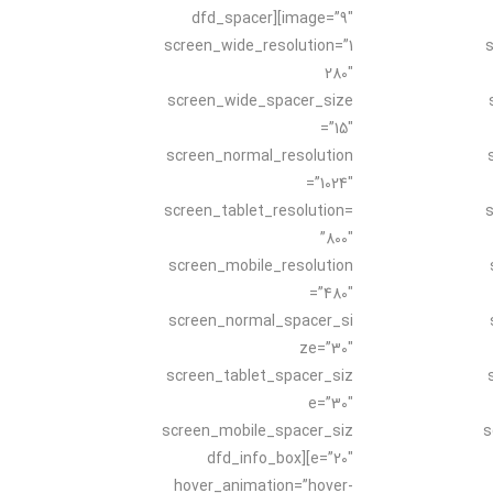
image=”9″][dfd_spacer
screen_wide_resolution=”1
s
280″
screen_wide_spacer_size
=”15″
screen_normal_resolution
=”1024″
screen_tablet_resolution=
s
”800″
screen_mobile_resolution
=”480″
screen_normal_spacer_si
ze=”30″
screen_tablet_spacer_siz
e=”30″
screen_mobile_spacer_siz
s
e=”20″][dfd_info_box
hover_animation=”hover-