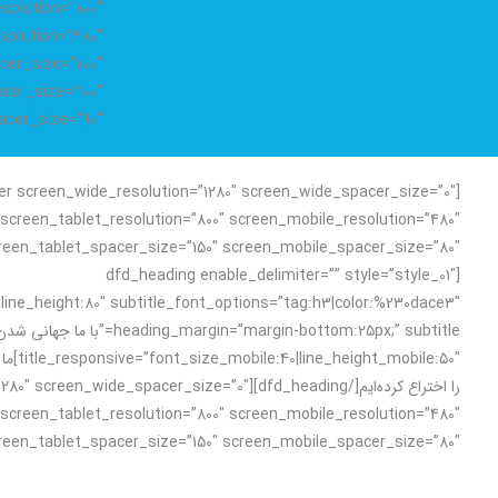
solution=”800″
solution=”480″
er_size=”200″
cer_size=”100″
cer_size=”90″]
er screen_wide_resolution=”1280″ screen_wide_spacer_size=”0″
screen_tablet_resolution=”800″ screen_mobile_resolution=”480″
[dfd_heading enable_delimiter=”” style=”style_01″
|line_height:80″ subtitle_font_options=”tag:h3|color:%230dace3″
ng_margin=”margin-bottom:25px;” subtitle
title_responsive=”font_size_mobile:40|line_height_mobile:50″]ما تکنولوژی بارکد
را اختراع کرده‌ایم[/ screen_wide_spacer_size=”0″
screen_tablet_resolution=”800″ screen_mobile_resolution=”480″
een_tablet_spacer_size=”150″ screen_mobile_spacer_size=”80″]