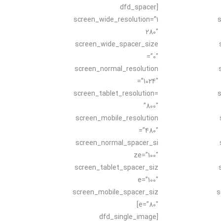
[dfd_spacer
screen_wide_resolution=”1
s
280″
screen_wide_spacer_size
=”0″
screen_normal_resolution
=”1024″
screen_tablet_resolution=
s
”800″
screen_mobile_resolution
=”480″
screen_normal_spacer_si
ze=”100″
screen_tablet_spacer_siz
e=”100″
screen_mobile_spacer_siz
s
e=”80″]
[dfd_single_image