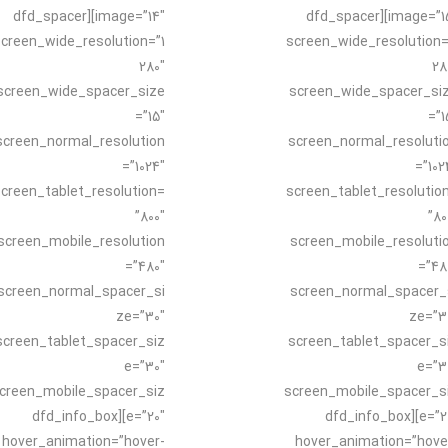
image=”14″][dfd_spacer
image=”15″][dfd_spacer
creen_wide_resolution=”1
screen_wide_resolution=
280″
28
screen_wide_spacer_size
screen_wide_spacer_si
=”15″
=”1
screen_normal_resolution
screen_normal_resoluti
=”1024″
=”102
creen_tablet_resolution=
screen_tablet_resolutio
”800″
”80
screen_mobile_resolution
screen_mobile_resoluti
=”480″
=”48
screen_normal_spacer_si
screen_normal_spacer_
ze=”30″
ze=”3
screen_tablet_spacer_siz
screen_tablet_spacer_s
e=”30″
e=”3
creen_mobile_spacer_siz
screen_mobile_spacer_s
e=”20″][dfd_info_box
e=”20″][dfd_info_box
hover_animation=”hover-
hover_animation=”hove