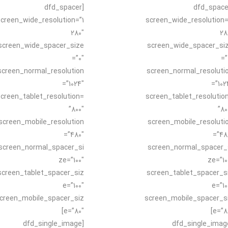
[dfd_spacer
[dfd_space
creen_wide_resolution=”1
screen_wide_resolution=
280″
28
screen_wide_spacer_size
screen_wide_spacer_si
=”0″
=”
screen_normal_resolution
screen_normal_resoluti
=”1024″
=”102
creen_tablet_resolution=
screen_tablet_resolutio
”800″
”80
screen_mobile_resolution
screen_mobile_resoluti
=”480″
=”48
screen_normal_spacer_si
screen_normal_spacer_
ze=”100″
ze=”10
screen_tablet_spacer_siz
screen_tablet_spacer_s
e=”100″
e=”10
creen_mobile_spacer_siz
screen_mobile_spacer_s
e=”80″]
e=”80
[dfd_single_image
[dfd_single_imag