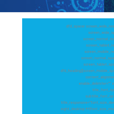
[dfd_spacer screen_wide_res
screen_wide_sp
screen_normal_res
screen_tablet_re
screen_mobile_re
screen_normal_spac
screen_tablet_spa
screen_mobile_spacer_size=”90″][dfd_heading
content_alignmen
enable_delimiter=”” s
title_font_op
subtitle_font_op
title_responsive=”font_size_des
eight_desktop:46|font_size_mobi