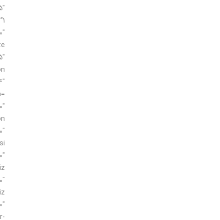
”1
0″
ze
5″
on
4″
n=
0″
on
0″
si
0″
iz
0″
iz
r-