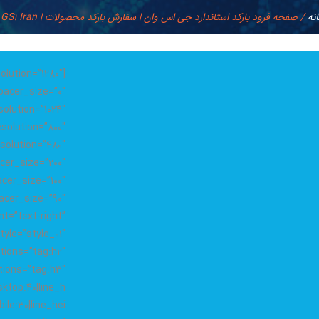
نه
/
صفحه فرود بارکد استاندارد جی اس وان | سفارش بارکد محصولات | GS1 Iran
olution=”1280″
acer_size=”0″
olution=”1024″
solution=”800″
solution=”480″
er_size=”200″
cer_size=”100″
t=”text-right”
tyle=”style_01″
tions=”tag:h2″
tions=”tag:h3″
ktop:40|line_h
le:30|line_hei