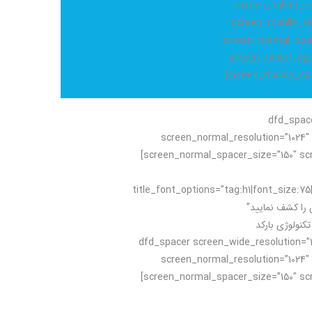
screen_tablet_re
screen_mobile_re
screen_normal_spac
screen_tablet_spa
screen_mobile_spa
[dfd_spac
screen_normal_resolution=”1024″ 
screen_normal_spacer_size=”150″ screen_tablet_spacer_size=”150″ screen_mobile_spacer_size=”80″]
title_font_options=”tag:h1|font_size:75
headi=”با ما جهانی شدن را کشف نمایید”
dfd_heading][dfd_spacer screen_wide_resolution=”1280″
screen_normal_resolution=”1024″ 
screen_normal_spacer_size=”150″ scr