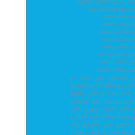
ght_mobile:40|letter_spacing_mobile:-1″]بارکد
د GS1[/dfd_heading][dfd_spacer
screen_wide_res
screen_wide_spa
screen_normal_res
screen_tablet_re
screen_mobile_re
screen_normal_spa
screen_tablet_sp
screen_mobile_spa
 آزمایشی برای تست یو
رای پر نشان دادن محتوای
 شده است و حاوی مفهوم
اشد.این یک متن آزمایشی
 ایکس سایت برای پر نشان
ی سایت نوشته شده است و
 خاصی نمی باشد.این یک
ی برای تست یو ایکس سایت