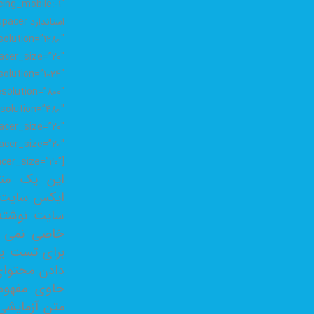
استاندار
olution=”1280″
cer_size=”20″
olution=”1024″
solution=”800″
solution=”480″
cer_size=”20″
acer_size=”20″
cer_size=”20″]
این یک متن
ایکس سایت ب
سایت نوشته
خاصی نمی ب
برای تست یو
دادن محتوا
حاوی مفهوم
متن آزمایش