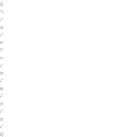
r
”1
0″
ze
0″
on
4″
n=
0″
on
0″
si
0″
iz
0″
iz
″]
e