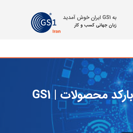
به GS1 ایران خوش آمدید
زبان جهانی كسب و كار
صفحه فرود بارکد استاندارد جی اس وان | سفارش بارکد محصولات | GS1