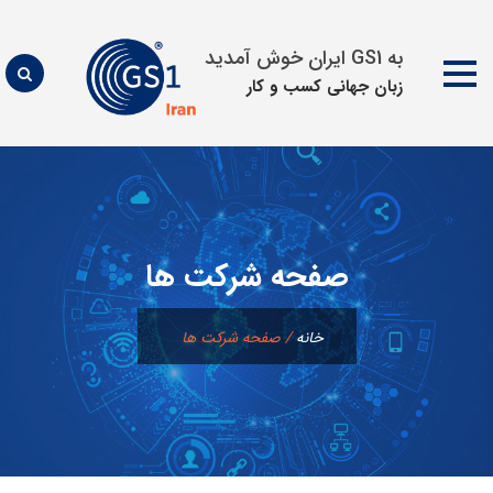
به GS1 ایران خوش آمدید
زبان جهانی كسب و كار
پرش
به
محتوا
صفحه شرکت ها
خانه
/
صفحه شرکت ها