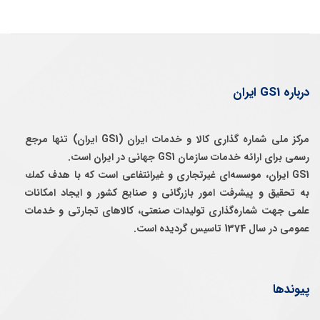
درباره GS1 ایران
مرکز ملی شماره گذاری کالا و خدمات ایران (GS1 ایران) تنها مرجع
رسمی برای ارائه خدمات سازمان GS1 جهانی در ایران است.
GS1 ایران، موسسه‌ای غيرتجاری و غيرانتفاعی است كه با هدف كمك
به تحقيق و پيشرفت امور بازرگانی و صنايع كشور و ايجاد امكانات
علمی جهت شماره‌گذاری توليدات صنعتی، كالاهای تجارتی و خدمات
عمومی در سال 1374 تاسيس گرديده است.
پیوندها