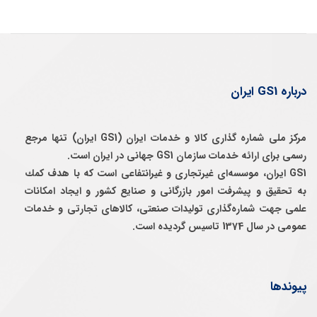
درباره GS1 ایران
مرکز ملی شماره گذاری کالا و خدمات ایران (GS1 ایران) تنها مرجع
رسمی برای ارائه خدمات سازمان GS1 جهانی در ایران است.
GS1 ایران، موسسه‌ای غيرتجاری و غيرانتفاعی است كه با هدف كمك
به تحقيق و پيشرفت امور بازرگانی و صنايع كشور و ايجاد امكانات
علمی جهت شماره‌گذاری توليدات صنعتی، كالاهای تجارتی و خدمات
عمومی در سال 1374 تاسيس گرديده است.
پیوندها