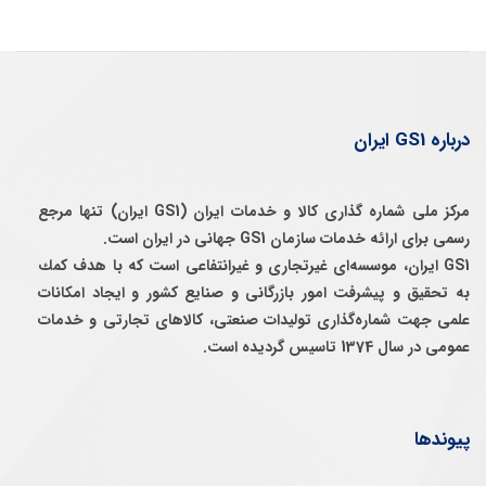
درباره GS1 ایران
مرکز ملی شماره گذاری کالا و خدمات ایران (GS1 ایران) تنها مرجع
رسمی برای ارائه خدمات سازمان GS1 جهانی در ایران است.
GS1 ایران، موسسه‌ای غيرتجاری و غيرانتفاعی است كه با هدف كمك
به تحقيق و پيشرفت امور بازرگانی و صنايع كشور و ايجاد امكانات
علمی جهت شماره‌گذاری توليدات صنعتی، كالاهای تجارتی و خدمات
عمومی در سال 1374 تاسيس گرديده است.
پیوندها