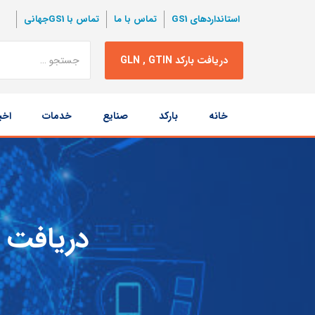
استانداردهای GS1
تماس با ما
تماس با GS1جهانی
نتبجه
دریافت بارکد GLN , GTIN
جستجو
پرش
خانه
بارکد
صنایع
خدمات
اخب
به
محتوا
دریافت شناسه GTIN و 