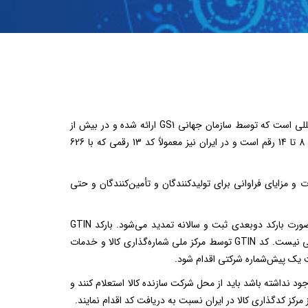
شناسه جهانی قلم کالای تجاری [Global Trade Item Number](GTIN) یک شناسه بین‌المللی است که توسط سازمان جهانی GS1 ارائه شده و در بیش از
150 کشور دنیا در حال استفاده است. کد GTIN یک کد یکتا با تعداد ارقام به‌طورمعمول بین 8 تا 14 رقم است و در ایران نیز معمولاً کد 13 رقمی که با 626
انات و مزایای فراوانی برای تولیدکنندگان و تأمین‌کنندگان و حتی
کد GTIN در بخش تجهیزات پزشکی نیز توسط شرکت‌های سازنده کالا در سایت جهانی به‌صورت بارکد دوبعدی ثبت و سالانه تمدید می‌شود. بارکد GTIN
به‌صورت یک نماد دوبعدی بر روی بسیاری از محصولات مشاهده می‌شود اما درج آن الزامی نیست. کد GTIN توسط مرکز ملی شماره‌گذاری کالا و خدمات
نندگان محصولات به یاد داشته باشند درصورتی‌که بر روی محصولات آن‌ها بارکدGTIN وجود نداشته باشد باید از محل شرکت سازنده کالا استعلام کنند و
کز کدگذاری کالا در ایران نسبت به دریافت کد اقدام نمایند.