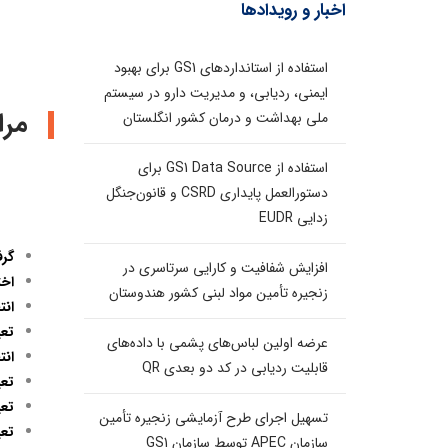
اخبار و رویدادها
استفاده از استانداردهای GS1 برای بهبود
ایمنی، ردیابی، و مدیریت دارو در سیستم
مرا
ملی بهداشت و درمان کشور انگلستان
استفاده از GS1 Data Source برای
دستورالعمل پایداری CSRD و قانون‌جنگل
زدایی EUDR
گر
افزایش شفافیت و کارایی سرتاسری در
اخت
زنجیره تأمین مواد لبنی کشور هندوستان
ان
تعی
عرضه اولین لباس‌های پشمی با داده‌های
انت
قابلیت ردیابی در کد دو بعدی QR
تعی
تعی
تسهیل اجرای طرح آزمایشی زنجیره تأمین
تعی
سازمان APEC توسط سازمان GS1