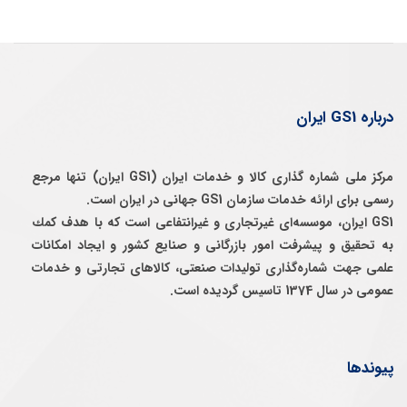
درباره GS1 ایران
مرکز ملی شماره گذاری کالا و خدمات ایران (GS1 ایران) تنها مرجع
رسمی برای ارائه خدمات سازمان GS1 جهانی در ایران است.
GS1 ایران، موسسه‌ای غيرتجاری و غيرانتفاعی است كه با هدف كمك
به تحقيق و پيشرفت امور بازرگانی و صنايع كشور و ايجاد امكانات
علمی جهت شماره‌گذاری توليدات صنعتی، كالاهای تجارتی و خدمات
عمومی در سال 1374 تاسيس گرديده است.
پیوندها