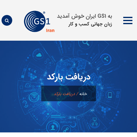
به GS1 ایران خوش آمدید
زبان جهانی كسب و كار
پرش
به
محتوا
دریافت بارکد
خانه
/
دریافت بارکد