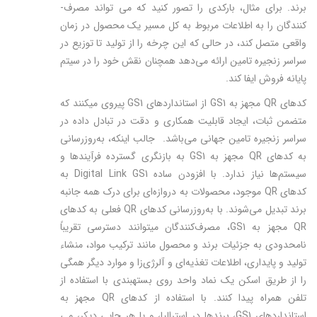
برند. برای مثال، بارکدی را تصور کنید که می تواند مصرف‌­
کنندگان را به اطلاعات مربوط به کل مسیر یک محصول در زمان
واقعی متصل کند، در حالی که این چرخه را از تولید تا توزیع در
سراسر زنجیره تامین ارائه می­‌دهد همچنان نقش خود را در سیتم
پایانه فروش ایفا کند.
کدهای QR مجهز به GS1 از استانداردهای GS1 پیروی می­کنند که
متضمن ثبات، ایجاد قابلیت همکاری و دقت در تبادل داده در
سراسر زنجیره تامین جهانی می­‌باشد. جالب اینکه، به‌روزرسانی
به کدهای QR مجهز به GS1 به بازنگری گسترده فرآیندها و
سیستم‌ها نیاز ندارد. با افزودن ساده Digital Link GS1 به
کدهای QR موجود، محصولات به دروازه‌ای برای درک همه جانبه
برند تبدیل می‌شوند. با به‌روزرسانی کدهای QR فعلی به کدهای
QR مجهز به GS1، مصرف‌کنندگان می­توانند دسترسی تقریباً
نامحدودی به جزئیات برند و محصول مانند ترکیب مواد، منشاء
تولید و پایداری، اطلاعات تغذیه‌ای و آلرژی‌زا و موارد دیگر همگی
را از طریق اسکن یک نماد واحد روی بسته­بندی با استفاده از
تلفن همراه پیدا ‌کنند. با استفاده از کدهای QR مجهز به
استانداردهای GS1، برندها در استرالیا، و یا هر جایی دیکر، می