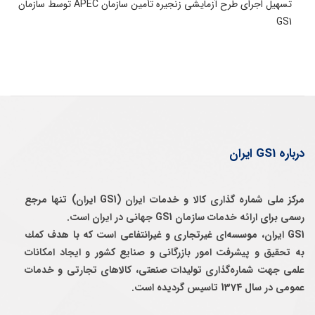
تسهیل اجرای طرح آزمایشی زنجیره تأمین سازمان APEC توسط سازمان
GS1
درباره GS1 ایران
مرکز ملی شماره گذاری کالا و خدمات ایران (GS1 ایران) تنها مرجع
رسمی برای ارائه خدمات سازمان GS1 جهانی در ایران است.
GS1 ایران، موسسه‌ای غيرتجاری و غيرانتفاعی است كه با هدف كمك
به تحقيق و پيشرفت امور بازرگانی و صنايع كشور و ايجاد امكانات
علمی جهت شماره‌گذاری توليدات صنعتی، كالاهای تجارتی و خدمات
عمومی در سال 1374 تاسيس گرديده است.