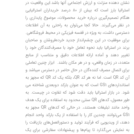
نشان دهنده منزلت و ارزش اجتماعی آنها باشد.این واقعیت در
استرالیا بارز است که بیش از 80 درصد خریداران استرالیایی
هنگام تصمیم‌گیری درباره خرید محصولات، موضوع پایداری را
در نظر می‌گیرند. حالا کجا می‌توان به راحتی به آن اطلاعات
دسترسی داشت، به ویژه در قفسه فیزیکی در محیط فروشگاهی.
برای موفقیت در این چشم‌انداز جدید خرده‌فروشان و صاحبان
برند در استرالیا باید نحوه تعامل خود با مصرف‌کنندگان خود را
تغییر دهند و آماده ارائه اطلاعات دقیق و متناسب از منابع
متعدد، در زمان واقعی، و در هر مکان باشند. ابزار چنین تعاملی
برای اتصال مصرف کننده‌­گان در حال حاضر در دسترس می­باشد و
آن کد QR است. اما نه هر کد QR، بلکه یک کد QR که مجهز به
استانداردهای GS1 است که به عنوان بارکد دوبعدی شناخته می
شود. در بازار استرالیا باید دقت شود که تفاوت در چیست. به
طور معمول، کدهای QR سنتی محدود به استفاده برای یک هدف
واحد مانند تبلیغات هستند،. در حالی که کدهای QR مجهز به
GS1 می‌توانند چندین کار را با استفاده از یک بارکد واحد انجام
دهند، از ویدیویی که فرآیند تولید و دستورالعمل‌های بازیافت را
به نمایش می‌گذارد تا پیام‌ها و پیشنهادات سفارشی برای یک